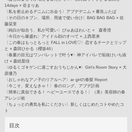
14days × 谷まりあ
〈私を射止めるデニムに出会う〉アプデデニム × 審良ふたば
〈その日のキブン、場所、用途で使い分け〉BAG BAG BAG × 佐
藤栞里
〈純白が似合う、私が可愛い〉ぴゅあほわいと × 森香澄
〈今日から爆盛れ〉アイドル顔のすべて × 上西星来
〈この春はもっともっと FALL in LOVE♡〉恋するチークとリップ
と × 森田ひかる（櫻坂46）
〈春夏の目元はワンパレットで叶う♥〉神アイパレで垢抜けいち抜
け × 森絵梨佳
〈ゆるくゴキゲンに過ごすおうちじかん♥〉Girl’s Room Story × 大
原優乃
〈おしゃれなアノ子のリアルヘア〉ar girlの春髪 Report
〈今こそ、変えなきゃ！〉春のロング、アプデ計画
〈簡単に真似できる！ ヘビーユースできる！〉（美）美容師の春
アレンジ術
〈ちょっとの勇気を私にください〉新しくはじめたコトやめたコ
ト
目次