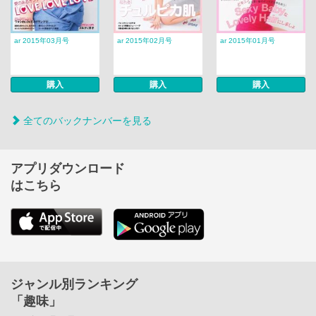
ar 2015年03月号
ar 2015年02月号
ar 2015年01月号
購入
購入
購入
全てのバックナンバーを見る
アプリダウンロード
はこちら
ジャンル別ランキング
「趣味」