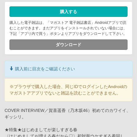
購入する
購入した電子雑誌は、「マガストア 電子雑誌書店」Androidアプリで読
むことができます。まだアプリをインストールされていない場合には、
下記「アプリ内で買う」ボタンよりアプリをダウンロードして下さい。
ダウンロード
購入前に目次をご確認ください
※ブラウザで購入した場合、同じIDでログインしたAndroidの
マガストアアプリでないと雑誌を読むことができません。
COVER INTERVIEW／賀喜遥香（乃木坂46）初めてのカワイイ、
ギッシリ。
★特集★はじめましてが楽しすぎる春
〈はじめましてが増える春だから♡〉初対面ウケすぎる着回し