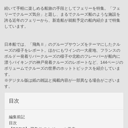
続いて手軽に楽しめる船旅の手段としてフェリーを特集。「フェ
リーでクルーズ気分」と題し、まるでクルーズ船のような施設を
誇る近年のフェリーから、新造船が就航予定の船内紹介まで特集
しています。
日本船では、「飛鳥Ⅱ」のグループサウンズをテーマにしたクル
ーズの様子をレポート。ほかにもワインの一大産地、フランスの
ボルドー発着リバークルーズの様子や北欧のフレーバーが船内に
漂うバイキングの神戸発着クルーズのレポートなど、144ページの
ボリュームでクルーズの世界のホットトピックスを紹介していま
す。
※デジタル版は紙の雑誌と掲載内容が一部異なる場合がございま
す。
目次
編集前記
目次