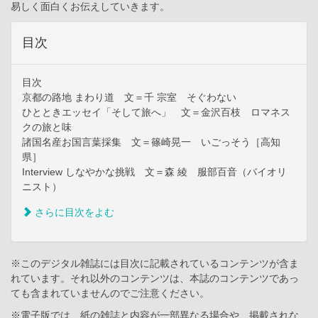
易しく面白くお伝えしていきます。
目次
目次
京都の路地 まわり道 文＝千 宗室 そぐわない
ひとときエッセイ「そして旅へ」 文＝金沢百枝 ロマネス
クの旅と味
諸国名産お国言葉採集 文＝篠崎晃一 いごっそう［高知
県］
Interview しなやかな挑戦 文＝森 綾 服部百音（バイオリ
ニスト）
さらに目次をよむ
※このデジタル雑誌には目次に記載されているコンテンツが含ま
れています。それ以外のコンテンツは、本誌のコンテンツであっ
ても含まれていませんのでご注意ください。
※電子版では、紙の雑誌と内容が一部異なる場合や、掲載されな