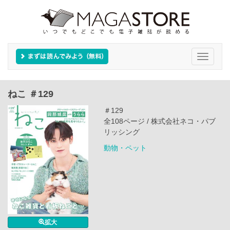
Toggle
navigati
ねこ ＃129
＃129
全108ページ / 株式会社ネコ・パブ
リッシング
動物・ペット
拡大