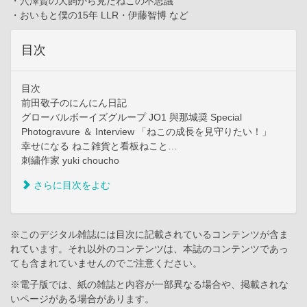
・穴澤賢の犬飼から見たねこの不思議
・おいもと僕の15年 LLR・伊藤智博 など
目次
目次
前田敬子のにんにん日記
グローバルボーイズグループ JO1 與那城奨 Special
Photogravure ＆ Interview 「ねこの成長を見守りたい！」
幸せになる ねこ雑貨と看板ねこと…
刺繍作家 yuki choucho
さらに目次をよむ
※このデジタル雑誌には目次に記載されているコンテンツが含ま
れています。それ以外のコンテンツは、本誌のコンテンツであっ
ても含まれていませんのでご注意ください。
※電子版では、紙の雑誌と内容が一部異なる場合や、掲載されな
いページがある場合があります。