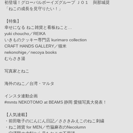
初登場！グローバルボーイズグループ ＪＯ１ 與那城奨
「ねこの成長を見守りたい！」
【特集】
幸せになる ねこ雑貨と看板ねこと…
yuki choucho／REIKA
いきものクッキー専門店 kurimaro collection
CRAFT HANDS GALLERY／猫米
nekonohige／necoya books
むらさき湯
写真家とねこ
海外のねこ／台湾・マルタ
インスタ連動企画
#mmts NEKOTOMO at BEAMS 静岡 愛猫写真大発表！
【人気連載】
・前田敬子のにんにん日記／ささきみえこのねこ刺繍
・ねこ雑貨 for MEN／竹脇麻衣のNecolumn