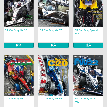
GP Car Story Vol.38
GP Car Story Vol.37
GP Car Story Special
Edit...
購入
購入
購入
GP Car Story Vol.36
GP Car Story Vol.35
GP Car Story Vol.34
Will...