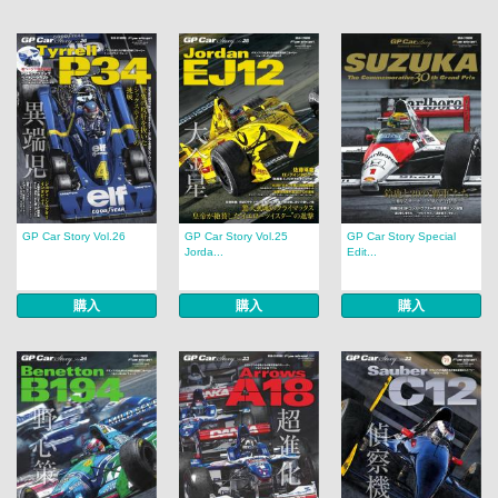
GP Car Story Vol.26
GP Car Story Vol.25
GP Car Story Special
Jorda...
Edit...
購入
購入
購入