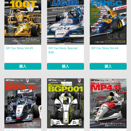
GP Car Story Vol.45
GP Car Story Special
GP Car Story Vol.44
Edit...
購入
購入
購入