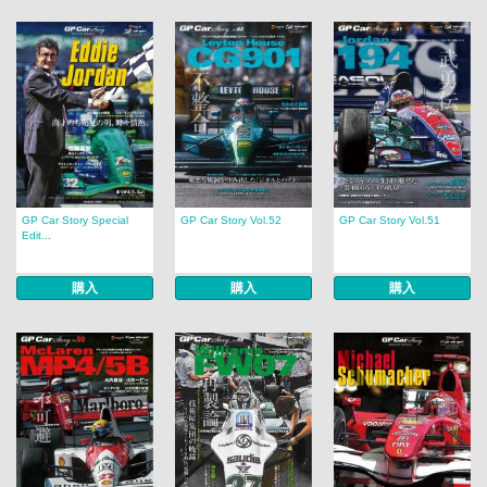
GP Car Story Special
GP Car Story Vol.52
GP Car Story Vol.51
Edit...
購入
購入
購入