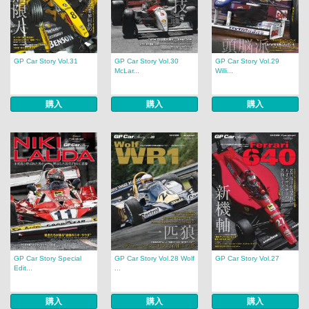
GP Car Story Vol.31
GP Car Story Vol.30
GP Car Story Vol.29
McLar...
Willi...
購入
購入
購入
GP Car Story Special
GP Car Story Vol.28 Wolf
GP Car Story Vol.27
Edit...
...
購入
購入
購入