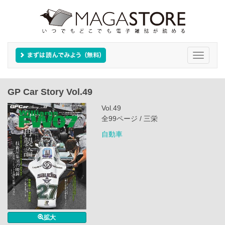
Toggle
navigati
GP Car Story Vol.49
Vol.49
全99ページ / 三栄
自動車
拡大