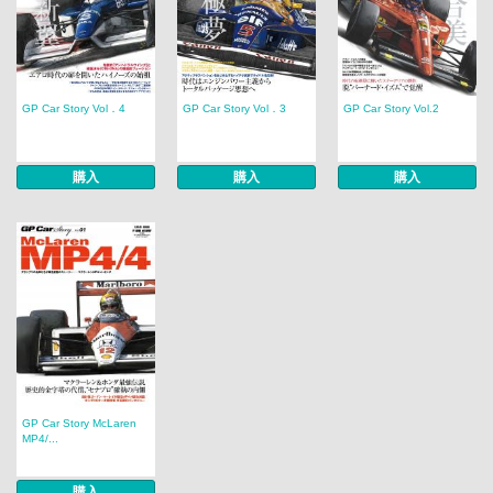
GP Car Story Vol．4
GP Car Story Vol．3
GP Car Story Vol.2
購入
購入
購入
GP Car Story McLaren
MP4/...
購入