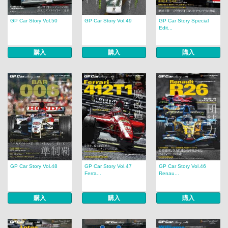
GP Car Story Vol.50
GP Car Story Vol.49
GP Car Story Special
Edit...
購入
購入
購入
GP Car Story Vol.48
GP Car Story Vol.47
GP Car Story Vol.46
Ferra...
Renau...
購入
購入
購入