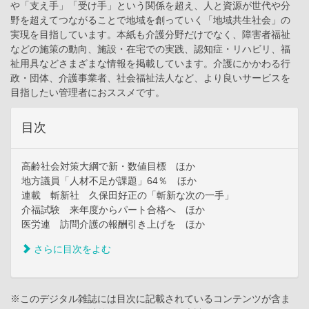
や「支え手」「受け手」という関係を超え、人と資源が世代や分
野を超えてつながることで地域を創っていく「地域共生社会」の
実現を目指しています。本紙も介護分野だけでなく、障害者福祉
などの施策の動向、施設・在宅での実践、認知症・リハビリ、福
祉用具などさまざまな情報を掲載しています。介護にかかわる行
政・団体、介護事業者、社会福祉法人など、より良いサービスを
目指したい管理者におススメです。
目次
高齢社会対策大綱で新・数値目標 ほか
地方議員「人材不足が課題」64％ ほか
連載 斬新社 久保田好正の「斬新な次の一手」
介福試験 来年度からパート合格へ ほか
医労連 訪問介護の報酬引き上げを ほか
さらに目次をよむ
※このデジタル雑誌には目次に記載されているコンテンツが含ま