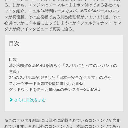
る。しかも、エンジンはノーマルのままポン付けできる各社のキ
ットを紹介。ニュル24時間レースでスバルWRX S4ベースのマシ
ンが初優勝。その立役者である辰己総監督がいよいよ引退。その
心境はいかに？本当に去ってしまうのか？フェルディナント ヤマ
グチが鋭いインタビューで真実に迫る。
目次
目次
清水和夫のSUBARUを語ろう「スバルにとってのレガシィの
意義」
2台のスバル車が獲得した「日本一安全なクルマ」の称号
スポーツモード追加でD型に進化したBRZ
グッドウッドを走った680psのモンスターSUBARU
さらに目次をよむ
※このデジタル雑誌には目次に記載されているコンテンツが含ま
れています。それ以外のコンテンツは、本誌のコンテンツであっ