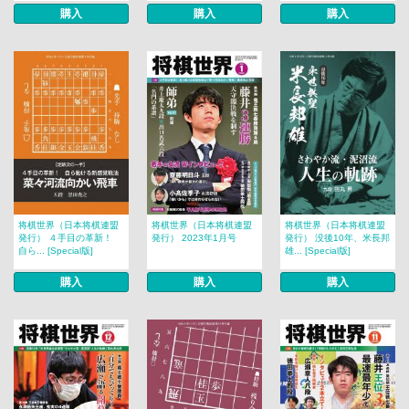
購入
購入
購入
将棋世界（日本将棋連盟
将棋世界（日本将棋連盟
将棋世界（日本将棋連盟
発行） ４手目の革新！
発行） 2023年1月号
発行） 没後10年、米長邦
自ら... [Special版]
雄... [Special版]
購入
購入
購入