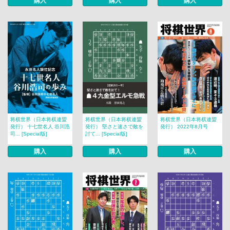
購入
購入
購入
将棋世界（日本将棋連盟
将棋世界（日本将棋連盟
将棋世界（日本将棋連盟
発行） 十七世名人 谷川浩
発行） 堅さと速さで敵を
発行） 2022年8月号
司... [Special版]
討て... [Special版]
購入
購入
購入