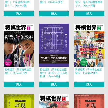
発行） ２年連続の看寿
発行） 2024年4月号
発行） 第５回詰将棋創作
賞！「... [Special版]
キッ... [Special版]
購入
購入
購入
将棋世界（日本将棋連盟
将棋世界（日本将棋連盟
将棋世界（日本将棋連盟
発行） 2024年3月号
発行） 今日から使える将
発行） 2024年2月号
棋用... [Special版]
購入
購入
購入