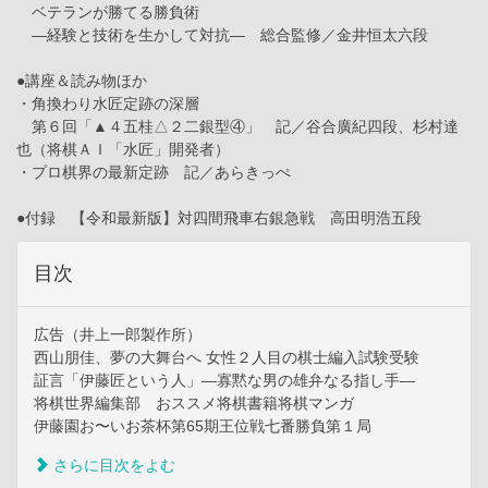
ベテランが勝てる勝負術
―経験と技術を生かして対抗― 総合監修／金井恒太六段
●講座＆読み物ほか
・角換わり水匠定跡の深層
第６回「▲４五桂△２二銀型④」 記／谷合廣紀四段、杉村達
也（将棋ＡＩ「水匠」開発者）
・プロ棋界の最新定跡 記／あらきっぺ
●付録 【令和最新版】対四間飛車右銀急戦 高田明浩五段
目次
広告（井上一郎製作所）
西山朋佳、夢の大舞台へ 女性２人目の棋士編入試験受験
証言「伊藤匠という人」—寡黙な男の雄弁なる指し手—
将棋世界編集部 おススメ将棋書籍将棋マンガ
伊藤園お〜いお茶杯第65期王位戦七番勝負第１局
さらに目次をよむ