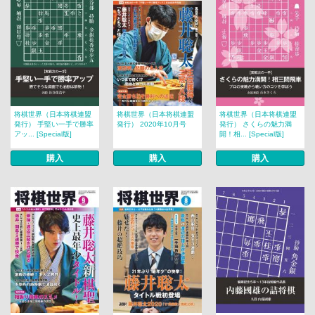
将棋世界（日本将棋連盟
将棋世界（日本将棋連盟
将棋世界（日本将棋連盟
発行） 手堅い一手で勝率
発行） 2020年10月号
発行） さくらの魅力満
アッ... [Special版]
開！相... [Special版]
購入
購入
購入