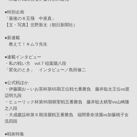
●特別企画
「最後の８五飛 中座真」
【文・写真】北野新太（朝日新聞社）
●新連載
教えて！キムラ先生
●連載インタビュー
・私の戦い方 vol.7 稲葉陽八段
「変化のとき」 インタビュー／島田修二
●公式戦ほか
・伊藤園お～いお茶杯第65期王位戦七番勝負 藤井聡太王位vs渡
辺明九段
・ヒューリック杯第95期棋聖戦五番勝負 藤井聡太棋聖vs山崎隆
之八段
・大成建設杯第６期清麗戦五番勝負 福間香奈清麗vs加藤桃子女
流四段
●戦術特集