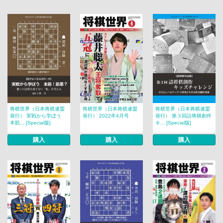
将棋世界（日本将棋連盟
将棋世界（日本将棋連盟
将棋世界（日本将棋連盟
発行） 実戦から学ぼう
発行） 2022年4月号
発行） 第３回詰将棋創作
本筋... [Special版]
キ... [Special版]
購入
購入
購入