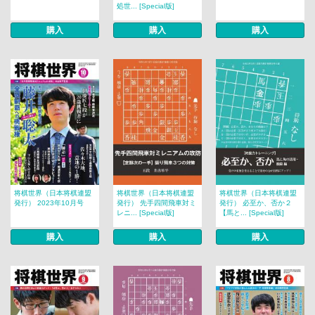
処世... [Special版]
購入
購入
購入
将棋世界（日本将棋連盟
将棋世界（日本将棋連盟
将棋世界（日本将棋連盟
発行） 2023年10月号
発行） 先手四間飛車対ミ
発行） 必至か、否か２
レニ... [Special版]
【馬と... [Special版]
購入
購入
購入