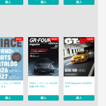
購入
購入
購入
NEW!
NEW!
NEW!
トップムック HIACE
CARトップムック XaCAR
GT-R Magazine 2026年9
 ＆ p...
別冊 GR- FOU...
月号
購入
購入
購入