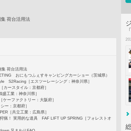
集 荷台活用法
2
集 荷台活用法
 MEETING おにもつふぇすキャンピングカーショー（茨城県）
sh Style S2Racing［エスツーレーシング：神奈川県］
LE［カースタイル：京都府］
［鶴盛工業：神奈川県］
ER［ケーファクトリー：大阪府］
･シー：京都府］
PPER［共立工業：広島県］
狩猟！ 実用的な道具 FAF LIFT UP SPRING［フォレストオ
］
ow down 足まわりFAQ