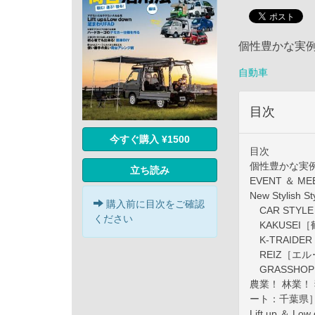
個性豊かな実例
自動車
目次
今すぐ購入 ¥1500
目次
個性豊かな実例
立ち読み
EVENT ＆
New Styli
購入前に目次をご確認
CAR STY
ください
KAKUSEI
K-TRAID
REIZ［エル
GRASSHO
農業！ 林業！ 
ート：千葉県
Lift up ＆ L