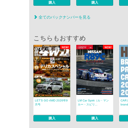
購入
購入
全てのバックナンバーを見る
こちらもおすすめ
NEW!
NEW!
LET’S GO 4WD 2026年9
LM Car Spirit（ル・マン
CAR
月号
カー・スピリ...
brand
購入
購入