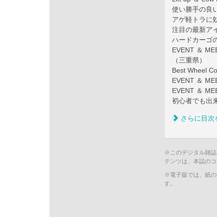
使い勝手の良
アゲ軽トラに
注目の最新アイ
ハードカーゴ
EVENT ＆ 
（三重県）
Best Wheel Col
EVENT ＆
EVENT ＆ M
初心者でも出来
さらに目次
※このデジタル雑誌
テンツは、本誌のコ
※電子版では、紙の
す。