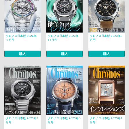
クロノス日本版 2024年
クロノス日本版 2023年
クロノス日本版 2023年9
１月号
11月号
月号
購入
購入
購入
クロノス日本版 2023年7
クロノス日本版 2023年5
クロノス日本版 2023年1
月号
月号
月号