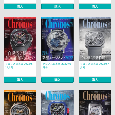
購入
購入
購入
クロノス日本版 2022年
クロノス日本版 2022年9
クロノス日本版 2022年7
11月号
月号
月号
購入
購入
購入