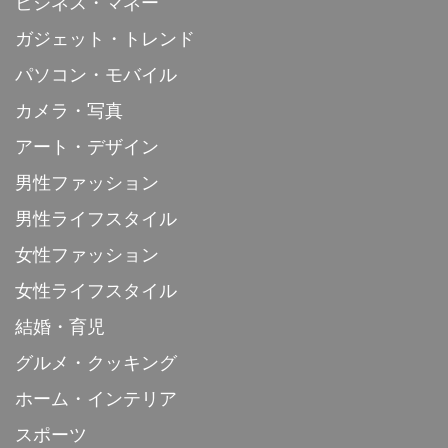
ビジネス・マネー
ガジェット・トレンド
パソコン・モバイル
カメラ・写真
アート・デザイン
男性ファッション
男性ライフスタイル
女性ファッション
女性ライフスタイル
結婚・育児
グルメ・クッキング
ホーム・インテリア
スポーツ