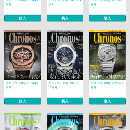
クロノス日本版 2026年7
クロノス日本版 2026年5
クロノス日本版 2026年3
月号
月号
月号
購入
購入
購入
クロノス日本版 2026年1
クロノス日本版 2025年
クロノス日本版 2024年7
月号
11月号
月号
購入
購入
購入