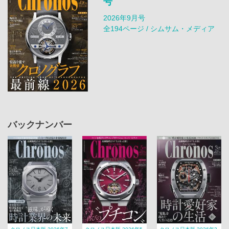
号
2026年9月号
全194ページ / シムサム・メディア
バックナンバー