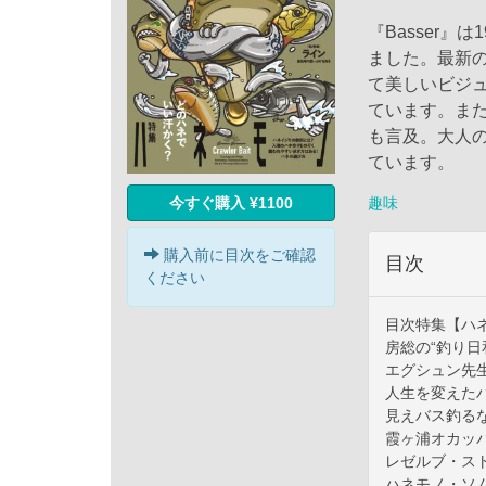
『Basser
ました。最新
て美しいビジ
ています。ま
も言及。大人
ています。
趣味
今すぐ購入 ¥1100
購入前に目次をご確認
目次
ください
目次特集【ハ
房総の“釣り日
エグシュン先
人生を変えた
見えバス釣るな
霞ヶ浦オカッ
レゼルブ・ス
ハネモノ・ソ