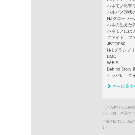
ハネモノ出撃
バルバス形状
NZクローラ
ハネの生えた
ハネモノには
ファイト、フ
JBTOP50
H-1グランプリ
BMC
W.B.S.
Behind S
ヒッパレ！ダイス
さらに目次
※このデジタル雑誌
テンツは、本誌のコ
※電子版では、紙の
す。