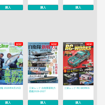
購入
購入
購入
NEW!
NEW!
NEW!
報 2026年8月15日
三栄ムック 自衛隊新戦力
三栄ムック RC-WORKS
図鑑2026-2027
購入
購入
購入