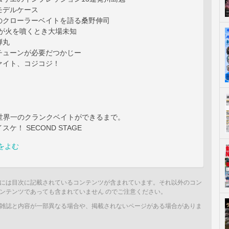
モデルケース
のクローラーベイトを語る桑野伸司
ーが火を噴くとき大場未知
弾丸
チューンが必要だつかじー
ァイト、コジコジ！
tory 世界一のクランクベイトができるまで。
ケ！ SECOND STAGE
をよむ
には目次に記載されているコンテンツが含まれています。それ以外のコン
ンテンツであっても含まれていません のでご注意ください。
雑誌と内容が一部異なる場合や、掲載されないページがある場合がありま