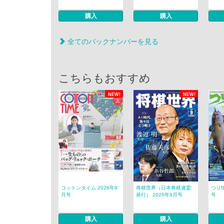
購入
購入
全てのバックナンバーを見る
こちらもおすすめ
NEW!
NEW!
コットンタイム 2026年9
将棋世界（日本将棋連盟
つり情
月号
発行） 2026年9月号
号
購入
購入