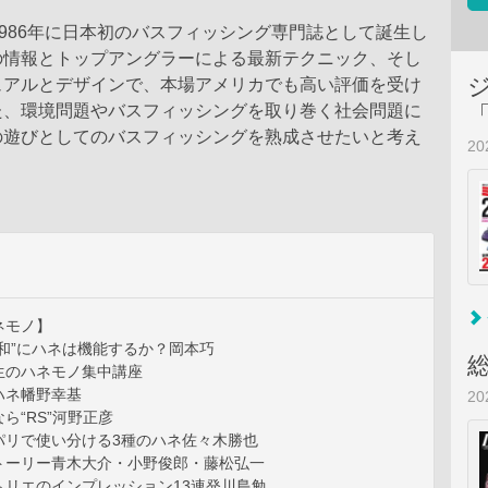
』は1986年に日本初のバスフィッシング専門誌として誕生し
の情報とトップアングラーによる最新テクニック、そし
ュアルとデザインで、本場アメリカでも高い評価を受け
た、環境問題やバスフィッシングを取り巻く社会問題に
の遊びとしてのバスフィッシングを熟成させたいと考え
2
ネモノ】
和”にハネは機能するか？岡本巧
生のハネモノ集中講座
ハネ幡野幸基
2
ら“RS”河野正彦
パリで使い分ける3種のハネ佐々木勝也
トーリー青木大介・小野俊郎・藤松弘一
ムリエのインプレッション13連発川島勉