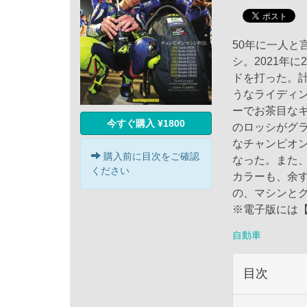
50年に一人と
シ。2021年
ドを打った。
うなライディ
ーでお茶目な
今すぐ購入 ¥1800
のロッシがグ
なチャンピオ
購入前に目次をご確認
なった。また
ください
カラーも、余
の、マシンと
※電子版には【
自動車
目次