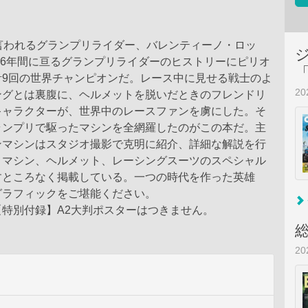
言われるグランプリライダー、バレンティーノ・ロッ
に26年間に亘るグランプリライダーのヒストリーにピリオ
計9回の世界チャンピオンだ。レース中に見せる戦士のよ
2
ングとは裏腹に、ヘルメットを脱いだときのフレンドリ
キャラクターが、世界中のレースファンを虜にした。そ
ランプリで駆ったマシンを全網羅したのがこの本だ。主
ンマシンはスタジオ撮影で克明に紹介、詳細な解説を行
、マシン、ヘルメット、レーシングスーツのスペシャル
すところなく掲載している。一つの時代を作った英雄
グラフィックをご堪能ください。
特別付録】A2大判ポスターはつきません。
2