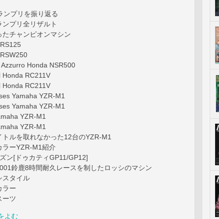
ランプリを振り返る
ランプリ全リザルト
ったチャンピオンマシン
a RS125
a RSW250
 Azzurro Honda NSR500
l Honda RC211V
l Honda RC211V
ises Yamaha YZR-M1
ises Yamaha YZR-M1
Yamaha YZR-M1
Yamaha YZR-M1
トルを取れなかった12台のYZR-M1
ラーYZR-M1紹介
ン[ドゥカティGP11/GP12]
001鈴鹿8時間耐久レースを制したロッシのマシン
シスタイル
カラー
スーツ
をよむ