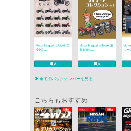
Motor Magazine Mook 空
Motor Magazine Mook 濱
Moto
冷Z伝 ...
矢文夫の...
ループ
購入
購入
全てのバックナンバーを見る
こちらもおすすめ
NEW!
NEW!