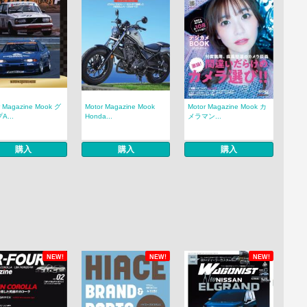
r Magazine Mook グ
Motor Magazine Mook
Motor Magazine Mook カ
A...
Honda...
メラマン...
購入
購入
購入
NEW!
NEW!
NEW!