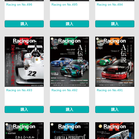
Racing on No.496
Racing on No.495
Racing on No.494
購入
購入
購入
Racing on No.493
Racing on No.492
Racing on No.491
購入
購入
購入