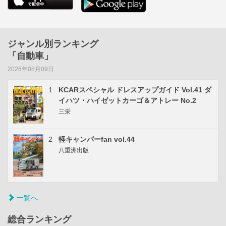
ジャンル別ランキング
「自動車」
2026年08月09日
1
KCARスペシャル ドレスアップガイド Vol.41 ダ
イハツ・ハイゼットカーゴ＆アトレー No.2
三栄
2
軽キャンパーfan vol.44
八重洲出版
一覧へ
総合ランキング