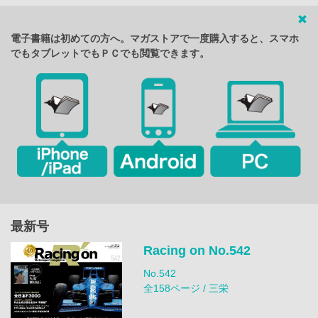
電子書籍は初めての方へ。マガストアで一度購入すると、スマホ
でもタブレットでもＰＣでも閲覧できます。
最新号
Racing on No.542
No.542
全158ページ / 三栄