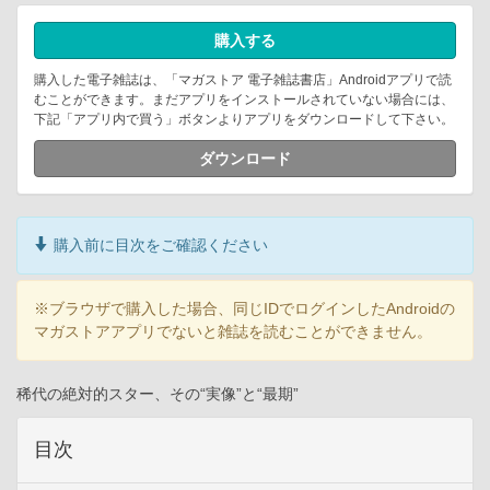
購入する
購入した電子雑誌は、「マガストア 電子雑誌書店」Androidアプリで読
むことができます。まだアプリをインストールされていない場合には、
下記「アプリ内で買う」ボタンよりアプリをダウンロードして下さい。
ダウンロード
購入前に目次をご確認ください
※ブラウザで購入した場合、同じIDでログインしたAndroidの
マガストアアプリでないと雑誌を読むことができません。
稀代の絶対的スター、その“実像”と“最期”
目次