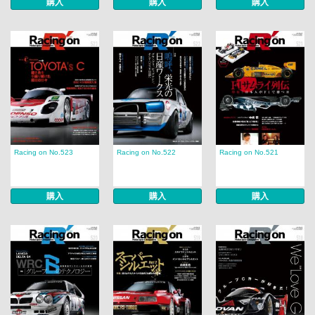
購入
購入
購入
Racing on No.523
Racing on No.522
Racing on No.521
購入
購入
購入