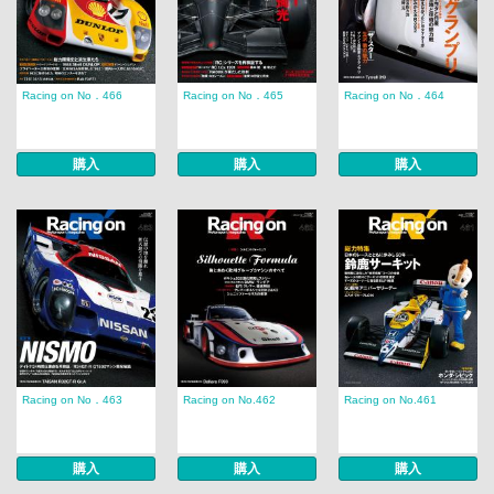
Racing on No．466
Racing on No．465
Racing on No．464
購入
購入
購入
Racing on No．463
Racing on No.462
Racing on No.461
購入
購入
購入