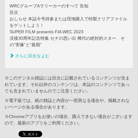
WRCグループAラリーカーのすべて 告知
目次
おしらせ 本誌今号持参または現地購入で特製クリアファイル
をゲットしよう！
SUPER FILM presents FIA WEC 2023
没後30周年記念特集 セナの思い出 稀代の絶対的スター、そ
の“実像”と“最期”
さらに目次をよむ
※このデジタル雑誌には目次に記載されているコンテンツが含ま
れています。それ以外のコンテンツは、本誌のコンテンツであっ
ても含まれていませんのでご注意ください。
※電子版では、紙の雑誌と内容が一部異なる場合や、掲載されな
いページがある場合があります。
※Chromeアプリをお使いの場合、購入できない場合がございます
ので、最新のアプリをご利用ください。