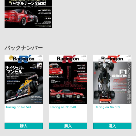
バックナンバー
Racing on No.541
Racing on No.540
Racing on No.539
購入
購入
購入