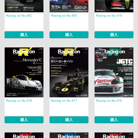
Racing on No.481
Racing on No.480
Racing on No.479
購入
購入
購入
Racing on No.478
Racing on No.477
Racing on No.476
購入
購入
購入