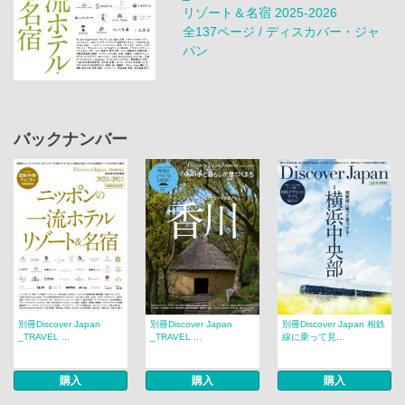
リゾート＆名宿 2025-2026
全137ページ / ディスカバー・ジャ
パン
バックナンバー
別冊Discover Japan
別冊Discover Japan
別冊Discover Japan 相鉄
_TRAVEL ...
_TRAVEL ...
線に乗って見...
購入
購入
購入