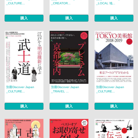
_CULTURE...
_CREATOR...
_LOCAL 地...
購入
購入
購入
別冊Discover Japan
別冊Discover Japan
別冊Discover Japan
_CULTURE...
_TRAVEL ...
_CULTURE...
購入
購入
購入