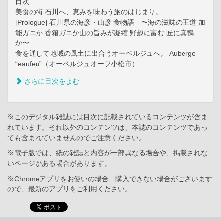
目次
美食の街 石川へ、恵みを味わう旅のはじまり。
[Prologue] 石川県の海彦・山彦 食物語 〜海の滋味の王道 加
能ガニか 香箱ガニか山の旨みが凝縮 野趣に富む 匠に真鴨
か〜
食を通して地域の風土に出合うオーベルジュへ。 Auberge
“eaufeu”（オーベルジュオーフ小松市）
さらに目次をよむ
※このデジタル雑誌には目次に記載されているコンテンツが含ま
れています。それ以外のコンテンツは、本誌のコンテンツであっ
ても含まれていませんのでご注意ください。
※電子版では、紙の雑誌と内容が一部異なる場合や、掲載されな
いページがある場合があります。
※Chromeアプリをお使いの場合、購入できない場合がございます
ので、最新のアプリをご利用ください。