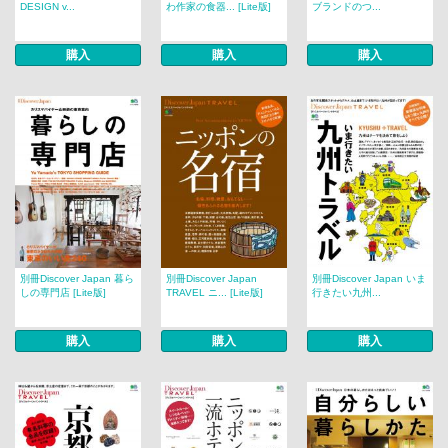
DESIGN v...
わ作家の食器... [Lite版]
ブランドのつ...
購入
購入
購入
別冊Discover Japan 暮ら
別冊Discover Japan
別冊Discover Japan いま
しの専門店 [Lite版]
TRAVEL ニ... [Lite版]
行きたい九州...
購入
購入
購入