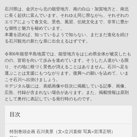
石川県は、金沢から北の能登地方、南の白山・加賀地方と、南北
に長く起伏に富んでいます。それゆえ同じ県ながら、それぞれの
エリアによって食文化、景色、風習、伝統文化まで、非常に豊か
な個性と魅力を秘めています。
本書を読めば、知っているようで知らない、まだまだ進化を続け
る石川観光の新たな扉に出合えるはずです。
令和6年能登半島地震では、能登地方をはじめ県全体が被災したも
のの、皆前を向いて歩みを進めています。そうした人達がいる限
り、その地に根づく景色が消えることはありません。石川へ足を
運ぶことは支援にもつながります。復興への願いを込めて、いま
こそ石川へ出掛けましょう。
※デジタル版には、表紙画像や目次に掲載している記事、画像、
広告、付録が含まれない場合があります。また、掲載情報は原則
として奥付に表記している発行時のものです。
目次
特別巻頭企画 石川美景（文=立川直樹 写真=宮澤正明）