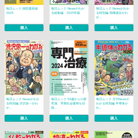
毎日ムック 病院最前線
毎日ムック Newsがわか
毎日ムック Newsがわか
2025
る総集編 2025年版
る特別編 高峰譲吉がわ
か...
購入
購入
購入
毎日ムック Newsがわか
毎日ムック 50歳からの新
毎日ムック 月刊Newsが
る特別編 渋沢栄一がわ
常識 早期社会復帰を目
わかる特別編 半導体が
か...
指...
わ...
購入
購入
購入