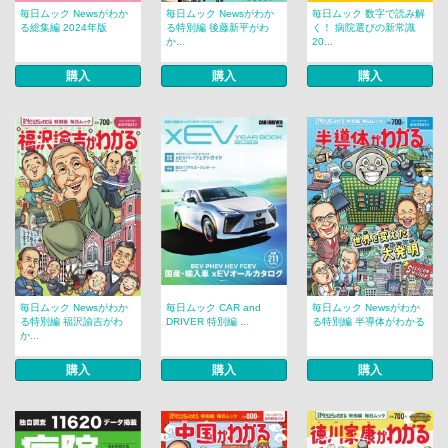
毎日ムック Newsがわか
毎日ムック Newsがわか
毎日ムック 数字で読み解
る総集編 2024年版
る特別編 後藤新平がわ
く！ 病院選びの新常識
か...
20...
購入
購入
購入
毎日ムック Newsがわか
毎日ムック CAR and
毎日ムック Newsがわか
る特別編 福沢諭吉がわ
DRIVER 特別編 ...
る特別編 半導体がわかる
か...
購入
購入
購入