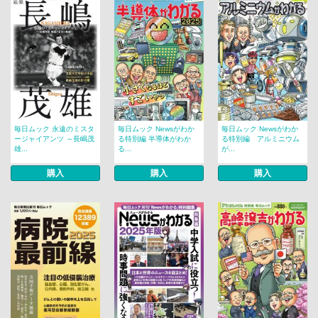
毎日ムック 永遠のミスタ
毎日ムック Newsがわか
毎日ムック Newsがわか
ージャイアンツ ～長嶋茂
る特別編 半導体がわか
る特別編 アルミニウム
雄...
る...
が...
購入
購入
購入