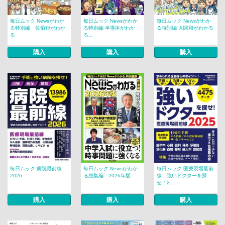
毎日ムック Newsがわか
毎日ムック Newsがわか
毎日ムック Newsがわか
る特別編 佐伯矩がわか
る特別編 半導体がわか
る特別編 大関和がわかる
る
る...
購入
購入
購入
毎日ムック 病院最前線
毎日ムック Newsがわか
毎日ムック 医療現場最前
2026
る総集編 2026年版
線 強いドクターを探
せ！2...
購入
購入
購入