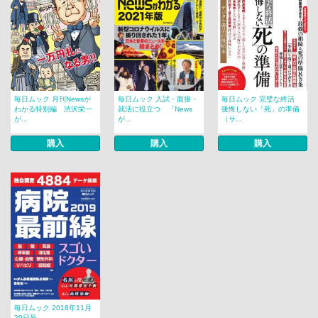
毎日ムック 月刊Newsが
毎日ムック 入試・面接・
毎日ムック 完璧な終活
わかる特別編 渋沢栄一
就活に役立つ 「News
後悔しない「死」の準備
が...
が...
（サ...
購入
購入
購入
毎日ムック 2018年11月
20日号