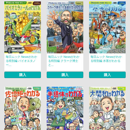
毎日ムック Newsがわか
毎日ムック Newsがわか
毎日ムック Newsがわか
る特別編 バイオエタノ
る特別編 クラーク博士
る特別編 水害がわかる
ー...
と...
購入
購入
購入