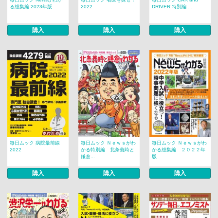
る総集編 2023年版
2022
DRIVER 特別編 ...
購入
購入
購入
毎日ムック 病院最前線
毎日ムック Ｎｅｗｓがわ
毎日ムック Ｎｅｗｓがわ
2022
かる特別編 北条義時と
かる総集編 ２０２２年
鎌倉...
版
購入
購入
購入