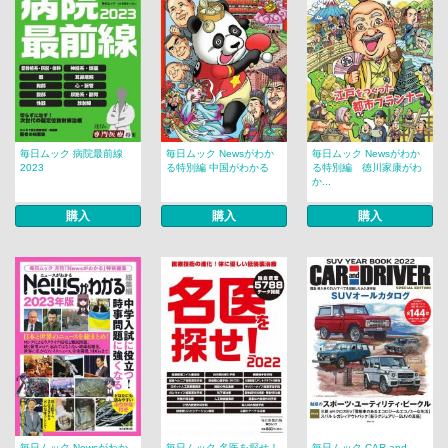
毎日ムック 病院最前線
毎日ムック Newsがわか
毎日ムック Newsがわか
2023
る特別編 中国がわかる
る特別編 徳川家康がわ
か...
購入
購入
購入
毎日ムック Newsがわか
毎日ムック 名医を探せ！
毎日ムック CAR and