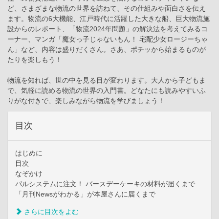
ど、さまざまな物流の世界を訪ねて、その仕組みや面白さを伝え
ます。物流の6大機能、江戸時代に活躍した大きな船、巨大物流施
設からのレポート、「物流2024年問題」の解決法を考えてみるコ
ーナー、マンガ「魔女っ子じゃないもん！ 宅配少女ロージーちゃ
ん」など、内容は盛りだくさん。さあ、ポチッから始まるものが
たりを楽しもう！
物流を知れば、世の中を見る目が変わります。大人から子どもま
で、気軽に読める物流の世界の入門書。どなたにも読みやすいふ
りがな付きで、楽しみながら物流を学びましょう！
目次
はじめに
目次
なぞかけ
パルシステムに注文！ バースデーケーキの材料が届くまで
「月刊Newsがわかる」が本屋さんに届くまで
さらに目次をよむ