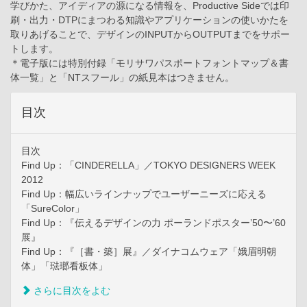
学びかた、アイディアの源になる情報を、Productive Sideでは印
刷・出力・DTPにまつわる知識やアプリケーションの使いかたを
取りあげることで、デザインのINPUTからOUTPUTまでをサポー
トします。
＊電子版には特別付録「モリサワパスポートフォントマップ＆書
体一覧」と「NTスフール」の紙見本はつきません。
目次
目次
Find Up：「CINDERELLA」／TOKYO DESIGNERS WEEK
2012
Find Up：幅広いラインナップでユーザーニーズに応える
「SureColor」
Find Up：『伝えるデザインの力 ポーランドポスター’50〜’60
展』
Find Up：『［書・築］展』／ダイナコムウェア「娥眉明朝
体」「琺瑯看板体」
さらに目次をよむ