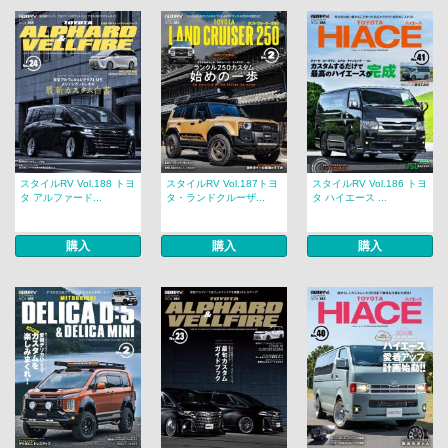
スタイルRV Vol.188 トヨ
スタイルRV Vol.187トヨ
スタイルRV Vol.186 トヨ
タ アルファード...
タ・ランドクルーザ...
タ ハイエース ...
購入
購入
購入