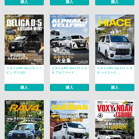
購入
購入
購入
スタイルRV Vol.173 ミツ
スタイルRV Vol.172 トヨ
スタイルRV Vol.171 トヨ
ビシ デリカD：...
タ アルファード...
タ ハイエース ...
購入
購入
購入