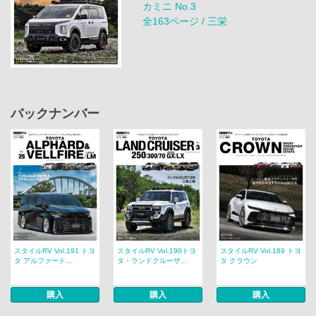
カミニ No.3
全163ページ / 三栄
バックナンバー
スタイルRV Vol.191 トヨ
スタイルRV Vol.190トヨ
スタイルRV Vol.189 トヨ
タ アルファード...
タ・ランドクルーザ...
タ クラウン
購入
購入
購入