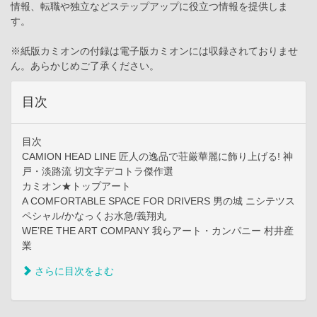
情報、転職や独立などステップアップに役立つ情報を提供しま
す。
※紙版カミオンの付録は電子版カミオンには収録されておりませ
ん。あらかじめご了承ください。
目次
目次
CAMION HEAD LINE 匠人の逸品で荘厳華麗に飾り上げる! 神
戸・淡路流 切文字デコトラ傑作選
カミオン★トップアート
A COMFORTABLE SPACE FOR DRIVERS 男の城 ニシテツス
ペシャル/かなっくお水急/義翔丸
WE’RE THE ART COMPANY 我らアート・カンパニー 村井産
業
さらに目次をよむ