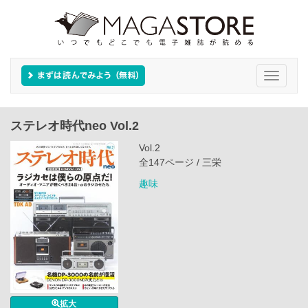
Toggle
navigati
ステレオ時代neo Vol.2
Vol.2
全147ページ / 三栄
趣味
拡大