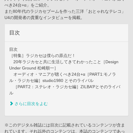
べき24台+α」をご紹介。
また80年代のラジカセブームを作った三洋「おとゃれなテレコ」
U4の開発者の貴重なインタビューを掲載。
目次
目次
［特集］ラジカセは僕らの原点だ！
20年ラジカセと共に生活してきてわかったこと［Design
Under Ground 松崎順一］
オーディオ・マニアが聴くべき24台+α［PART1:モノラ
ル・ラジカセ編］studio1980 とそのライバル
［PART2：ステレオ・ラジカセ編］ZILBA’Pとそのライバ
ル
さらに目次をよむ
※このデジタル雑誌には目次に記載されているコンテンツが含ま
れています。それ以外のコンテンツは、本誌のコンテンツであっ