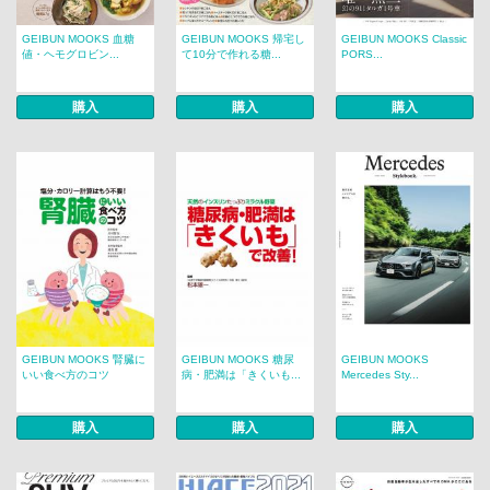
GEIBUN MOOKS 血糖
GEIBUN MOOKS 帰宅し
GEIBUN MOOKS Classic
値・ヘモグロビン...
て10分で作れる糖...
PORS...
購入
購入
購入
GEIBUN MOOKS 腎臓に
GEIBUN MOOKS 糖尿
GEIBUN MOOKS
いい食べ方のコツ
病・肥満は「きくいも...
Mercedes Sty...
購入
購入
購入