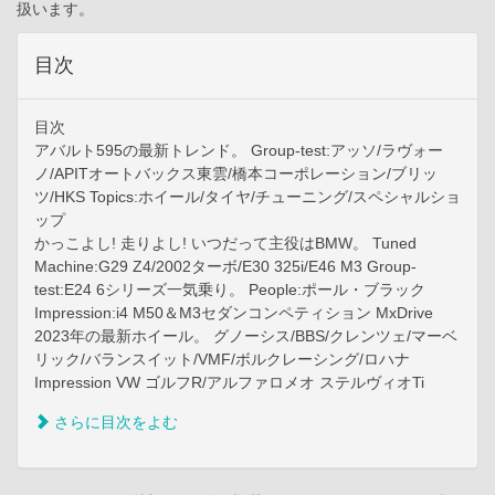
扱います。
目次
目次
アバルト595の最新トレンド。 Group-test:アッソ/ラヴォー
ノ/APITオートバックス東雲/橋本コーポレーション/ブリッ
ツ/HKS Topics:ホイール/タイヤ/チューニング/スペシャルショ
ップ
かっこよし! 走りよし! いつだって主役はBMW。 Tuned
Machine:G29 Z4/2002ターボ/E30 325i/E46 M3 Group-
test:E24 6シリーズ一気乗り。 People:ポール・ブラック
Impression:i4 M50＆M3セダンコンペティション MxDrive
2023年の最新ホイール。 グノーシス/BBS/クレンツェ/マーベ
リック/バランスイット/VMF/ボルクレーシング/ロハナ
Impression VW ゴルフR/アルファロメオ ステルヴィオTi
さらに目次をよむ