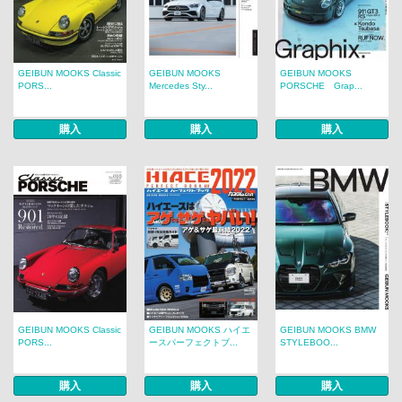
GEIBUN MOOKS Classic
GEIBUN MOOKS
GEIBUN MOOKS
PORS...
Mercedes Sty...
PORSCHE Grap...
購入
購入
購入
GEIBUN MOOKS Classic
GEIBUN MOOKS ハイエ
GEIBUN MOOKS BMW
PORS...
ースパーフェクトブ...
STYLEBOO...
購入
購入
購入