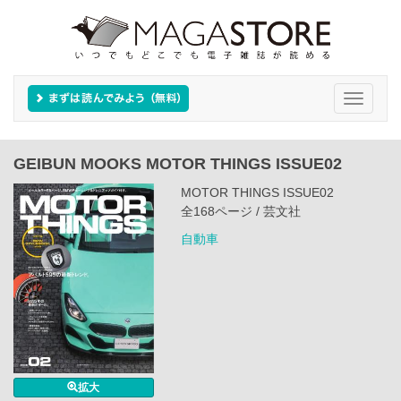
Toggle
navigati
GEIBUN MOOKS MOTOR THINGS ISSUE02
MOTOR THINGS ISSUE02
全168ページ / 芸文社
自動車
拡大