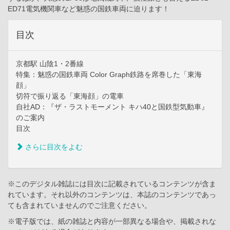
ED71電気機関車など魅惑の国鉄車両に迫ります！
目次
京都駅 山陰1・2番線
特集：魅惑の国鉄車両 Color Graph鉄路を席巻した「東海
顔」
切符で振り返る「東海顔」の電車
自社AD：『ザ・ラストモーメント キハ40と国鉄型気動車』
のご案内
目次
さらに目次をよむ
※このデジタル雑誌には目次に記載されているコンテンツが含ま
れています。それ以外のコンテンツは、本誌のコンテンツであっ
ても含まれていませんのでご注意ください。
※電子版では、紙の雑誌と内容が一部異なる場合や、掲載されな