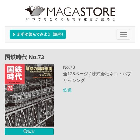
Toggle
navigati
国鉄時代 No.73
No.73
全128ページ / 株式会社ネコ・パブ
リッシング
鉄道
拡大