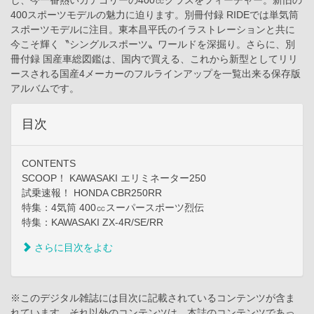
400スポーツモデルの魅力に迫ります。別冊付録 RIDEでは単気筒
スポーツモデルに注目。東本昌平氏のイラストレーションと共に
今こそ輝く〝シングルスポーツ〟ワールドを深掘り。さらに、別
冊付録 国産車総図鑑は、国内で買える、これから新型としてリリ
ースされる国産4メーカーのフルラインアップを一覧出来る保存版
アルバムです。
目次
CONTENTS
SCOOP！ KAWASAKI エリミネーター250
試乗速報！ HONDA CBR250RR
特集：4気筒 400㏄スーパースポーツ烈伝
特集：KAWASAKI ZX-4R/SE/RR
さらに目次をよむ
※このデジタル雑誌には目次に記載されているコンテンツが含ま
れています。それ以外のコンテンツは、本誌のコンテンツであっ