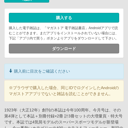
購入する
購入した電子雑誌は、「マガストア 電子雑誌書店」Androidアプリで読
むことができます。まだアプリをインストールされていない場合には、
下記「アプリ内で買う」ボタンよりアプリをダウンロードして下さい。
ダウンロード
購入前に目次をご確認ください
※ブラウザで購入した場合、同じIDでログインしたAndroidの
マガストアアプリでないと雑誌を読むことができません。
1923年（大正12年）創刊の本誌は今年100周年。今月号は、その
第4弾として本誌＋別冊付録×2冊 計3冊セットの大増量頁・特大号
です。本誌では4気筒モデルのスーパースポーツモデルが新登場
し、今一番熱いカテゴリーの400㏄クラスをフィーチャー。新旧の