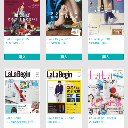
LaLa Begin 2015
LaLa Begin 2015
LaLa Begin 2015
AUTUMN（Be...
SUMMER（Be...
SPRING（Be...
購入
購入
購入
LaLa Begin
LaLa Begin （Begin
LaLa Begin （Begin
（Begin2015年1月号...
2014年10...
2014年5月...