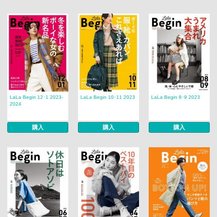
LaLa Begin 12･1 2023-
LaLa Begin 10･11 2023
LaLa Begin 8･9 2023
2024
購入
購入
購入