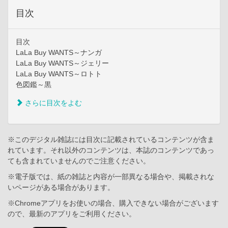
目次
目次
LaLa Buy WANTS～ナンガ
LaLa Buy WANTS～ジェリー
LaLa Buy WANTS～ロトト
色図鑑～黒
さらに目次をよむ
※このデジタル雑誌には目次に記載されているコンテンツが含ま
れています。それ以外のコンテンツは、本誌のコンテンツであっ
ても含まれていませんのでご注意ください。
※電子版では、紙の雑誌と内容が一部異なる場合や、掲載されな
いページがある場合があります。
※Chromeアプリをお使いの場合、購入できない場合がございます
ので、最新のアプリをご利用ください。