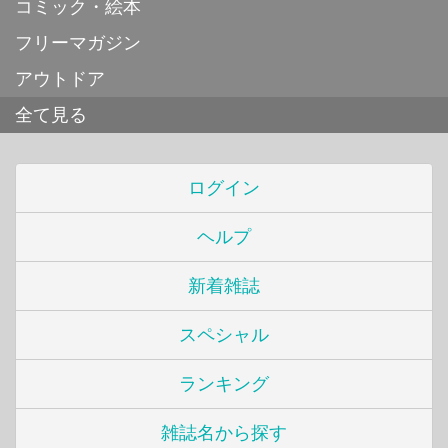
コミック・絵本
フリーマガジン
アウトドア
全て見る
ログイン
ヘルプ
新着雑誌
スペシャル
ランキング
雑誌名から探す