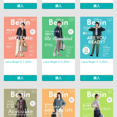
購入
購入
購入
LaLa Begin 6･7 2021
LaLa Begin 4･5 2021
LaLa Begin 2･3 2021
購入
購入
購入