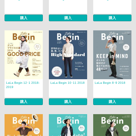
購入
購入
購入
LaLa Begin 12･1 2018-
LaLa Begin 10･11 2018
LaLa Begin 8･9 2018
2019
購入
購入
購入