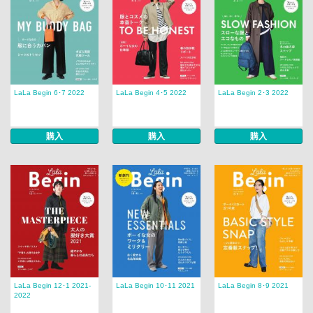
LaLa Begin 6･7 2022
LaLa Begin 4･5 2022
LaLa Begin 2･3 2022
購入
購入
購入
LaLa Begin 12･1 2021-
LaLa Begin 10･11 2021
LaLa Begin 8･9 2021
2022