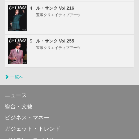
4
ル・サンク Vol.216
宝塚クリエイティブアーツ
5
ル・サンク Vol.255
宝塚クリエイティブアーツ
一覧へ
ニュース
総合・文藝
ビジネス・マネー
ガジェット・トレンド