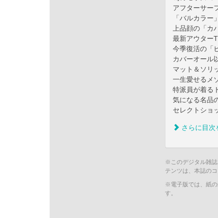
アフターサー
「バルカラー
上品顔の「カ
最新アウターTO
今季復活の「
カバーオール
マット＆ソリ
一生愛せるメ
特派員が着る
気になる名品
セレクトショ
さらに目次
※このデジタル雑誌
テンツは、本誌のコ
※電子版では、紙の
す。