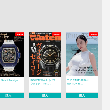
NEW!
NEW!
NEW!
 Safari Prestige
POWER Watch（パワー
THE RAKE JAPAN
.
ウォッチ） No.1...
EDITION IS...
購入
購入
購入