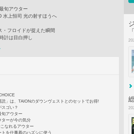
最旬アウター
RAD 水上恒司 光の射すほうへ
 クリス・フロイドが捉えた瞬間
作時計は目白押し
2
ン
CHOICE
読」は、TAIONのダウンヴェストとのセットでお得!
何がスゴい？
2
最旬アウター
ウターが今の気分
でこなれるアウター
ートを仕事着のハズシに使う