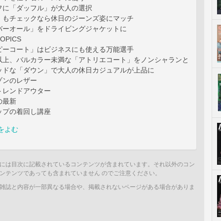
フに「ダッフル」が大人の選択
」もチェックなら休日のジーンズ姿にマッチ
バーオール」をドライビングジャケットに
PICS
ピーコート」はビジネスにも使える万能選手
以上、バルカラー未満な「アトリエコート」をノンシャランと
ッドな「ダウン」で大人の休日カジュアルが上品に
ゾンのレザー
トレンドアウター
の最新
ップの着回し講座
をよむ
には目次に記載されているコンテンツが含まれています。それ以外のコン
ンテンツであっても含まれていません のでご注意ください。
雑誌と内容が一部異なる場合や、掲載されないページがある場合がありま