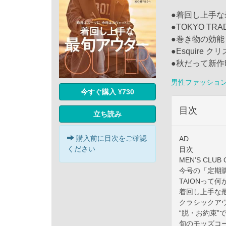
●着回し上手な
●TOKYO T
●巻き物の効能
●Esquire
●秋だって新
男性ファッショ
今すぐ購入 ¥730
目次
立ち読み
購入前に目次をご確認
AD
ください
目次
MEN’S CLUB 
今号の「定期購
TAIONって
着回し上手な
クラシックア
“脱・お約束”
旬のモッズコ