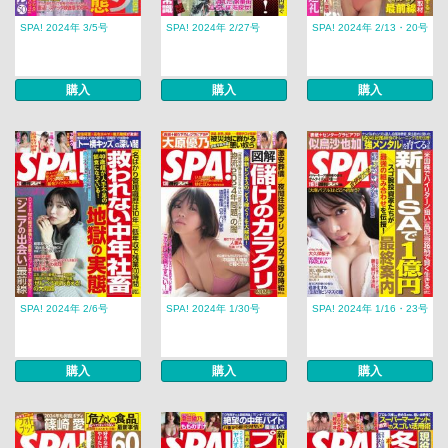
SPA! 2024年 3/5号
SPA! 2024年 2/27号
SPA! 2024年 2/13・20号
購入
購入
購入
SPA! 2024年 2/6号
SPA! 2024年 1/30号
SPA! 2024年 1/16・23号
購入
購入
購入