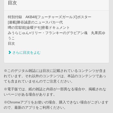
目次
特別付録 AKB48[フューチャーズガールズ]ポスター
[連載]勝谷誠彦のニュースバカ一代
噂の官邸前[金曜デモ]密着ドキュメント
みうらじゅん×リリー・フランキーのグラビアン魂 丸果尻ゆ
うこ
目次
さらに目次をよむ
※このデジタル雑誌には目次に記載されているコンテンツが含ま
れています。それ以外のコンテンツは、本誌のコンテンツであっ
ても含まれていませんのでご注意ください。
※電子版では、紙の雑誌と内容が一部異なる場合や、掲載されな
いページがある場合があります。
※Chromeアプリをお使いの場合、購入できない場合がございます
ので、最新のアプリをご利用ください。