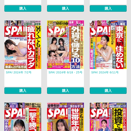
購入
購入
購入
SPA! 2024年 7/2号
SPA! 2024年 6/18・25号
SPA! 2024年 6/11号
購入
購入
購入