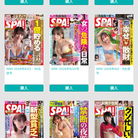
購入
購入
購入
SPA! 2026年6/23・30合
SPA! 2026年6/16号
SPA! 2026年6/2・9合併
併号
号
購入
購入
購入