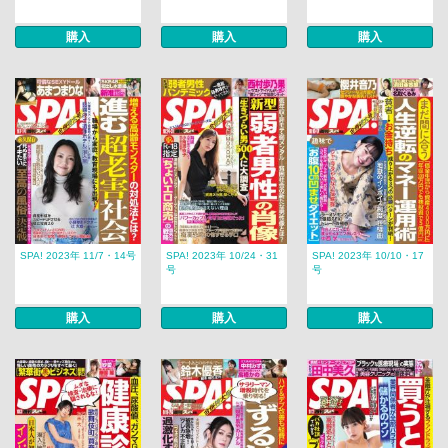
購入
購入
購入
SPA! 2023年 11/7・14号
SPA! 2023年 10/24・31
SPA! 2023年 10/10・17
号
号
購入
購入
購入