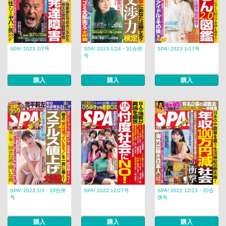
SPA! 2023 2/7号
SPA! 2023 1/24・31合併
SPA! 2023 1/17号
号
購入
購入
購入
SPA! 2023 1/3・10合併
SPA! 2022 12/27号
SPA! 2022 12/13・20合
号
併号
購入
購入
購入