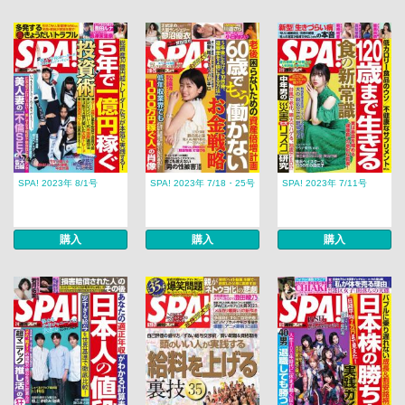
SPA! 2023年 8/1号
SPA! 2023年 7/18・25号
SPA! 2023年 7/11号
購入
購入
購入