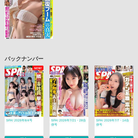
バックナンバー
NEW!
SPA! 2026年8/4号
SPA! 2026年7/21・28合
SPA! 2026年7/7・14合
併号
併号