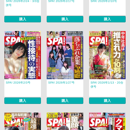
SPA! 2026年2/24・3/3合
SPA! 2026年2/17号
SPA! 2026年2/10号
併号
購入
購入
購入
SPA! 2026年2/3号
SPA! 2026年1/27号
SPA! 2026年1/13・20合
併号
購入
購入
購入