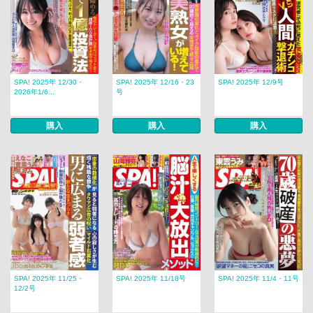
SPA! 2025年 12/30・
SPA! 2025年 12/16・23
SPA! 2025年 12/9号
2026年1/6...
号
購入
購入
購入
SPA! 2025年 11/25・
SPA! 2025年 11/18号
SPA! 2025年 11/4・11号
12/2号