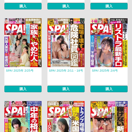
購入
購入
購入
SPA! 2025年 2/25号
SPA! 2025年 2/11・18号
SPA! 2025年 2/4号
購入
購入
購入