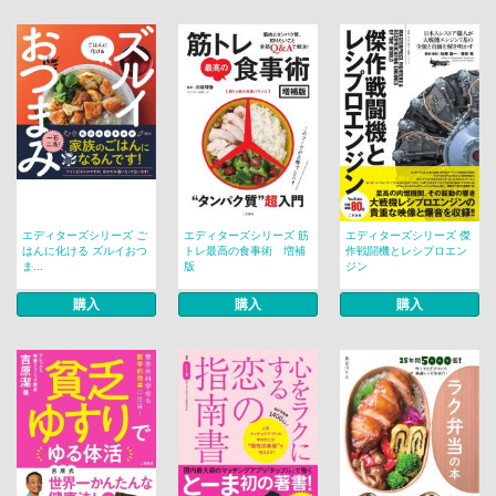
エディターズシリーズ ご
エディターズシリーズ 筋
エディターズシリーズ 傑
はんに化ける ズルイおつ
トレ最高の食事術 増補
作戦闘機とレシプロエン
ま...
版
ジン
購入
購入
購入