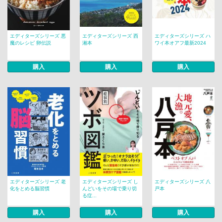
エディターズシリーズ 悪
エディターズシリーズ 西
エディターズシリーズ ハ
魔のレシピ 卵伝説
湘本
ワイ本オアフ最新2024
購入
購入
購入
エディターズシリーズ 老
エディターズシリーズ し
エディターズシリーズ 八
化をとめる脳習慣
んどいをその場で乗り切
戸本
る症...
購入
購入
購入