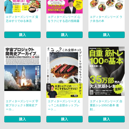
エディターズシリーズ 貧
エディターズシリーズ 心
エディターズシリーズ ラ
乏ゆすりでゆる体活
をラクにする恋の指南書
ク弁当の本
購入
購入
購入
エディターズシリーズ 宇
エディターズシリーズ え
エディターズシリーズ 自
宙プロジェクト開発史ア
っ？これ全部ホットプレ
重筋トレ100の基本 復
ーカ...
ート...
刻...
購入
購入
購入