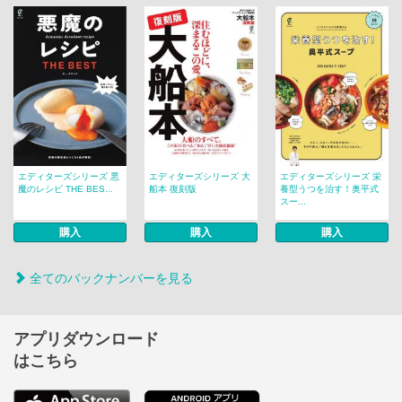
エディターズシリーズ 悪
エディターズシリーズ 大
エディターズシリーズ 栄
魔のレシピ THE BES...
船本 復刻版
養型うつを治す！奥平式
スー...
購入
購入
購入
全てのバックナンバーを見る
アプリダウンロード
はこちら