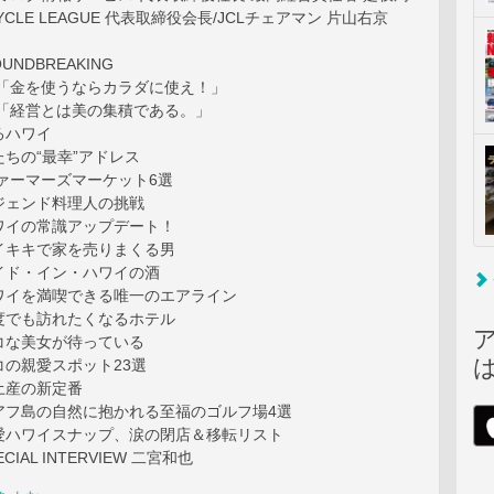
 CYCLE LEAGUE 代表取締役会長/JCLチェアマン 片山右京
OUNDBREAKING
文「金を使うならカラダに使え！」
通「経営とは美の集積である。」
るハワイ
ちの“最幸”アドレス
ァーマーズマーケット6選
ジェンド料理人の挑戦
ワイの常識アップデート！
イキキで家を売りまくる男
イド・イン・ハワイの酒
ワイを満喫できる唯一のエアライン
度でも訪れたくなるホテル
コな美女が待っている
コの親愛スポット23選
土産の新定番
アフ島の自然に抱かれる至福のゴルフ場4選
愛ハワイスナップ、涙の閉店＆移転リスト
IAL INTERVIEW 二宮和也