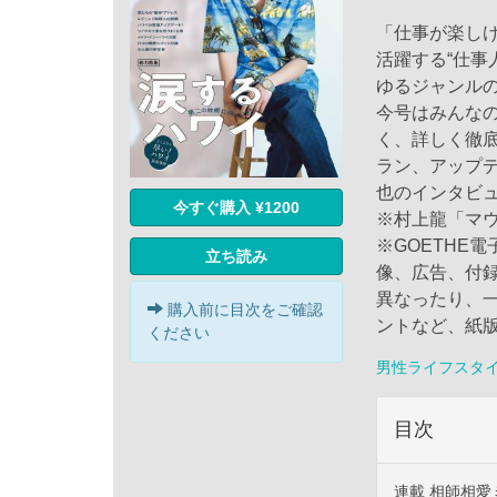
「仕事が楽し
活躍する“仕事
ゆるジャンル
今号はみんな
く、詳しく徹底
ラン、アップ
也のインタビ
今すぐ購入 ¥1200
※村上龍「マ
※GOETHE
立ち読み
像、広告、付
異なったり、
購入前に目次をご確認
ントなど、紙
ください
男性ライフスタ
目次
連載 相師相愛