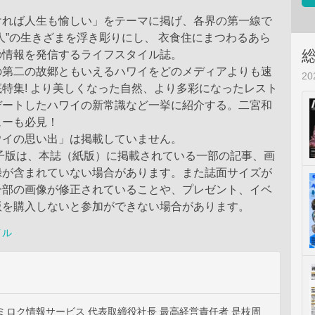
ければ人生も愉しい」をテーマに掲げ、各界の第一線で
人”の生きざまを浮き彫りにし、 衣食住にまつわるあら
の情報を発信するライフスタイル誌。
の第二の故郷ともいえるハワイをどのメディアよりも速
2
特集! より美しくなった自然、より多彩になったレスト
デートしたハワイの新常識など一挙に紹介する。二宮和
ューも必見！
ウイの思い出」は掲載していません。
電子版は、本誌（紙版）に掲載されている一部の記事、画
録が含まれていない場合があります。また誌面サイズが
一部の画像が修正されていることや、プレゼント、イベ
版を購入しないと参加ができない場合があります。
イル
ミロク情報サービス 代表取締役社長 最高経営責任者 是枝周