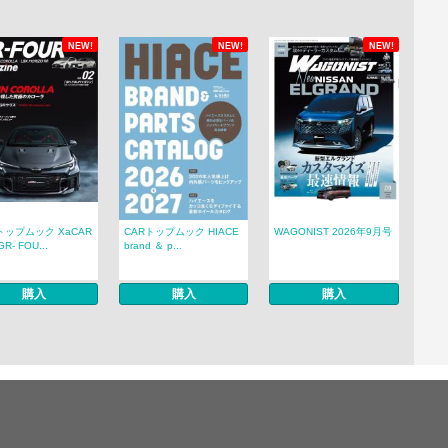
NEW!
NEW!
NEW!
トップムック XaCAR
CARトップムック HIACE
WAGONIST 2026年9月号
R- FOU...
brand ＆ p...
購入
購入
購入