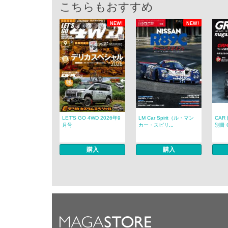
こちらもおすすめ
NEW!
NEW!
LET’S GO 4WD 2026年9
LM Car Spirit（ル・マン
CAR
月号
カー・スピリ...
別冊 G
購入
購入