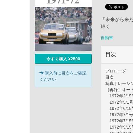
「未来から来
輝く
自動車
目次
今すぐ購入 ¥2500
プロローグ
購入前に目次をご確認
目次
ください
写真｜レーシング
［再録］オート
1972年2/15
1972年5/1
1972年6/15
1972年7/1
1972年7/15
1972年9/15