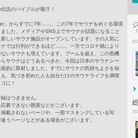
の伝説のバイブルが復汗！
nner」からすでに7年……。この7年でサウナをめぐる環境
ました。メディアやSNS上でサウナが話題になること
に新しいサウナ施設がオープンしています。その人気に
2
ウナでは行列ができるほど……。一方でコロナ禍により
得ないサウナも増えています。ブームを超え、この危機
からサウナはどうあるべきか、今回は日本のサウナシー
徹底的に取材しました。すでにサウナの気持ちよさを知
人も、気づき初めた人も自分だけのサウナライフを満喫
ココに！
付録はつきません。
は応募できない懸賞などがございます。
2
、掲載されないページや、一部マスキングしている写
が違うページなどがある場合がございます。