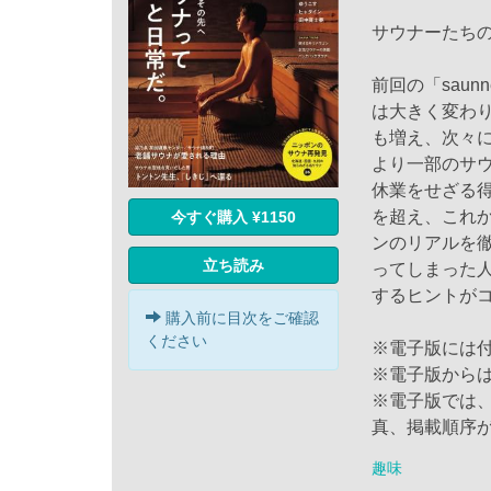
サウナーたち
前回の「sau
は大きく変わり
も増え、次々
より一部のサ
休業をせざる
を超え、これ
今すぐ購入 ¥1150
ンのリアルを
立ち読み
ってしまった
するヒントが
購入前に目次をご確認
ください
※電子版には
※電子版から
※電子版では
真、掲載順序
趣味