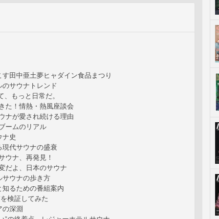
こす田中亜土夢ヒャダイン食品まつり
ルのサウナトレンド
って、もっと日常だ。
ってきた！情熱・熱風座談会
舗サウナが愛され続ける理由
ウナブームのリアル
ウナ史
る現代サウナの盛衰
本のサウナ、再発見！
こが変だよ、日本のサウナ
ルサウナの歩き方
と知るための番組案内
”を検証してみた
アの深淵