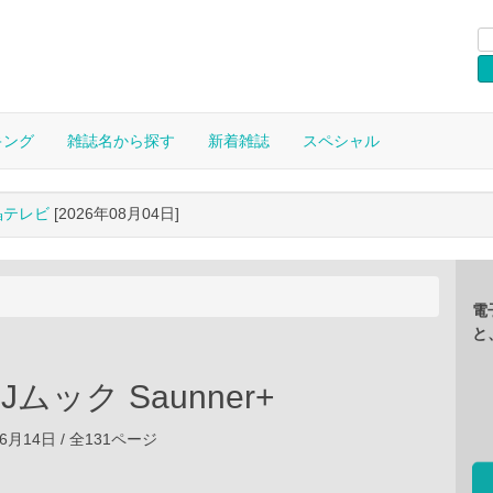
キング
雑誌名から探す
新着雑誌
スペシャル
晶テレビ
[2026年08月04日]
電
と
ムック Saunner+
06月14日 / 全131ページ