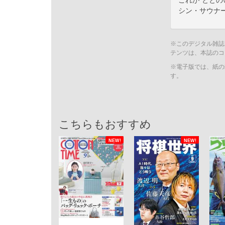
これが“ととの
シン・サウナ
※このデジタル雑誌
テンツは、本誌のコ
※電子版では、紙の
す。
こちらもおすすめ
NEW!
NEW!