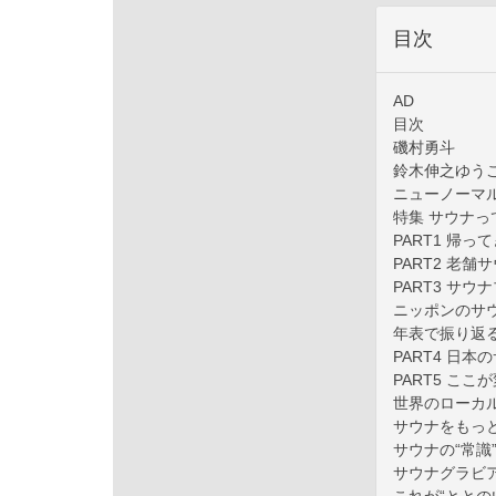
目次
AD
目次
磯村勇斗
鈴木伸之ゆう
ニューノーマ
特集 サウナ
PART1 帰
PART2 老
PART3 サ
ニッポンのサ
年表で振り返
PART4 日
PART5 こ
世界のローカ
サウナをもっ
サウナの“常識
サウナグラビ