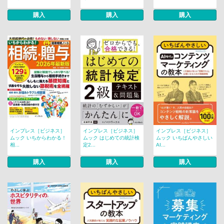
購入
購入
購入
インプレス［ビジネス］
インプレス［ビジネス］
インプレス［ビジネス］
ムック いちからわかる！
ムック はじめての統計検
ムック いちばんやさしい
相...
定2...
AI...
購入
購入
購入