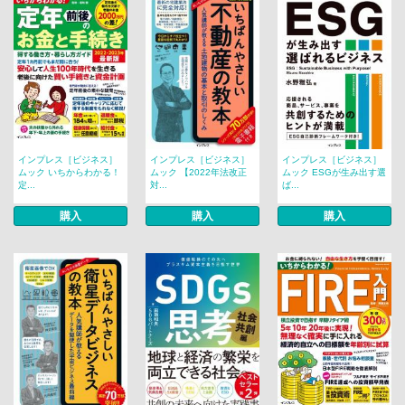
インプレス［ビジネス］
インプレス［ビジネス］
インプレス［ビジネス］
ムック いちからわかる！
ムック 【2022年法改正
ムック ESGが生み出す選
定...
対...
ば...
購入
購入
購入