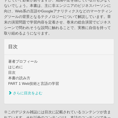
トしていく必要がありますが、知識不足を感じている方も少なく
ないでしょう。本書は、主に非エンジニアのビジネスパーソンに
向け、Web系の言語やGoogleアナリティクスなどのマーケティン
グツールの背景となるテクノロジーについて解説しています。章
末の演習問題で学習内容を定着させ、巻末の総合演習でビジネス
シーンで問われそうな設問に触れることで、実務に自信を持って
取り組めるようになります。
目次
著者プロフィール
はじめに
目次
本書の読み方
PART 1 Web技術と言語の学習
さらに目次をよむ
※このデジタル雑誌には目次に記載されているコンテンツが含ま
れています。それ以外のコンテンツは、本誌のコンテンツであっ