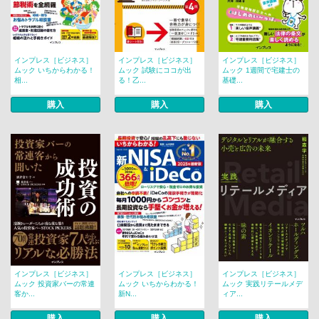
インプレス［ビジネス］
インプレス［ビジネス］
インプレス［ビジネス］
ムック いちからわかる！
ムック 試験にココが出
ムック 1週間で宅建士の
相...
る！乙...
基礎...
購入
購入
購入
インプレス［ビジネス］
インプレス［ビジネス］
インプレス［ビジネス］
ムック 投資家バーの常連
ムック いちからわかる！
ムック 実践リテールメデ
客か...
新N...
ィア...
購入
購入
購入