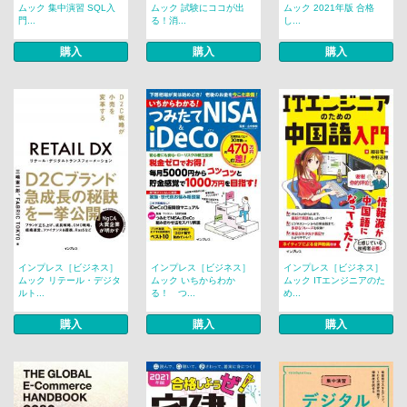
ムック 集中演習 SQL入
ムック 試験にココが出
ムック 2021年版 合格
門...
る！消...
し...
購入
購入
購入
インプレス［ビジネス］
インプレス［ビジネス］
インプレス［ビジネス］
ムック リテール・デジタ
ムック いちからわか
ムック ITエンジニアのた
ルト...
る！ つ...
め...
購入
購入
購入