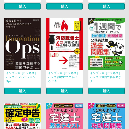
購入
購入
購入
インプレス［ビジネス］
インプレス［ビジネス］
インプレス［ビジネス］
ムック イノベーション
ムック 試験にココが出
ムック 1週間で解答力が
Ops...
る！消...
グー...
購入
購入
購入