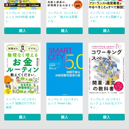
インプレス［ビジネス］
インプレス［ビジネス］
インプレス［ビジネス］
ムック 2024年版 合格
ムック 「推される部署」
ムック マンガと図解でよ
し...
にな...
くわ...
購入
購入
購入
インプレス［ビジネス］
インプレス［ビジネス］
インプレス［ビジネス］
ムック 知識ゼロですが、
ムック Smart City...
ムック よくわかるコワー
無理...
キン...
購入
購入
購入