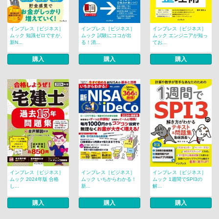
インプレス［ビジネス］
インプレス［ビジネス］
インプレス［ビジネス］
ムック 知識ゼロですが、
ムック 試験にココが出
ムック エンジニアが知っ
新N...
る！消...
てお...
購入
購入
購入
インプレス［ビジネス］
インプレス［ビジネス］
インプレス［ビジネス］
ムック 2024年版 合格
ムック いちからわかる！
ムック 1週間でSPI3の
し...
新...
解...
購入
購入
購入