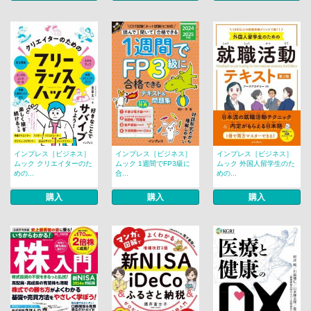
インプレス［ビジネス］
インプレス［ビジネス］
インプレス［ビジネス］
ムック クリエイターのた
ムック 1週間でFP3級に
ムック 外国人留学生のた
めの...
合...
めの...
購入
購入
購入