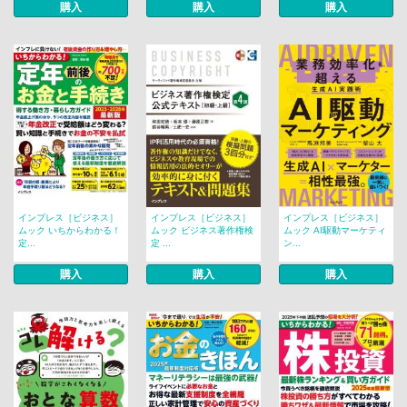
購入
購入
購入
インプレス［ビジネス］
インプレス［ビジネス］
インプレス［ビジネス］
ムック いちからわかる！
ムック ビジネス著作権検
ムック AI駆動マーケティ
定...
定 ...
ン...
購入
購入
購入