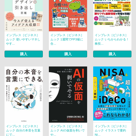
インプレス［ビジネス］
インプレス［ビジネス］
インプレス［ビジネス］
ムック 使いやすいマネし
ムック 1週間でFP3級に
ムック いちからわかる！
やす...
合...
株投...
購入
購入
購入
インプレス［ビジネス］
インプレス［ビジネス］
インプレス［ビジネス］
ムック 自分の本音を言葉
ムック AIの仮面を剥いで
ムック イラストで要約
にで...
や...
NI...