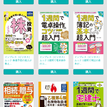
購入
購入
購入
インプレス［ビジネス］
インプレス［ビジネス］
インプレス［ビジネス］
ムック 株価予想の達人が
ムック 1週間で電卓操作
ムック 1週間で簿記の基
教え...
のコ...
本が...
購入
購入
購入