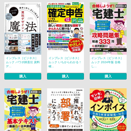
インプレス［ビジネス］
インプレス［ビジネス］
インプレス［ビジネス］
ムック パワポ師直伝 資料
ムック いちからわかる！
ムック 2024年版 合格
デ...
確...
し...
購入
購入
購入