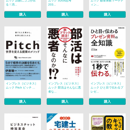
ムック 試験にココが出
ムック SDGs思考
ムック 顧客体験マーケテ
る！消...
203...
ィン...
購入
購入
購入
インプレス［ビジネス］
インプレス［ビジネス］
インプレス［ビジネス］
ムック Pitch ピッチ ...
ムック 部活はそんなに悪
ムック ひと目で伝わるプ
者な...
レゼ...
購入
購入
購入