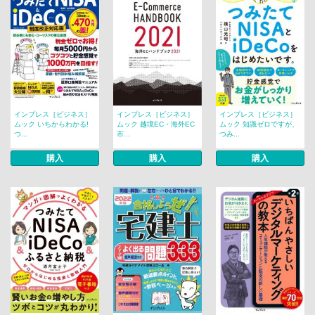
インプレス［ビジネス］
インプレス［ビジネス］
インプレス［ビジネス］
ムック いちからわかる!
ムック 越境EC・海外EC
ムック 知識ゼロですが、
つ...
市...
つみ...
購入
購入
購入