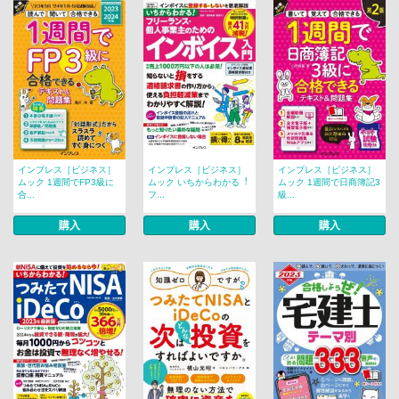
インプレス［ビジネス］
インプレス［ビジネス］
インプレス［ビジネス］
ムック 1週間でFP3級に
ムック いちからわかる︕
ムック 1週間で日商簿記3
合...
フ...
級...
購入
購入
購入