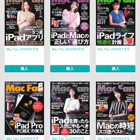
Mac Fan 2020年9月号
Mac Fan 2020年8月号
Mac Fan 2020年7月号
購入
購入
購入
Mac Fan 2020年6月号
Mac Fan 2020年5月号
Mac Fan 2020年4月号