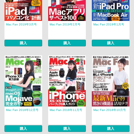
Mac Fan 2019年3月号
Mac Fan 2019年2月号
Mac Fan 2019年1月号
購入
購入
購入
Mac Fan 2018年12月号
Mac Fan 2018年11月号
Mac Fan 2018年10月号
購入
購入
購入