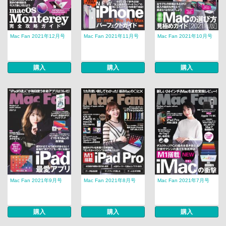
Mac Fan 2021年12月号
Mac Fan 2021年11月号
Mac Fan 2021年10月号
購入
購入
購入
Mac Fan 2021年9月号
Mac Fan 2021年8月号
Mac Fan 2021年7月号
購入
購入
購入