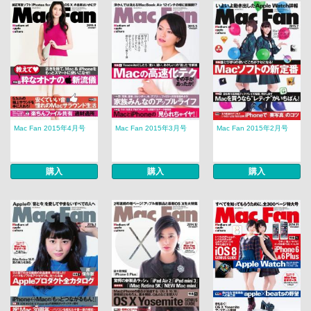
Mac Fan 2015年4月号
Mac Fan 2015年3月号
Mac Fan 2015年2月号
購入
購入
購入