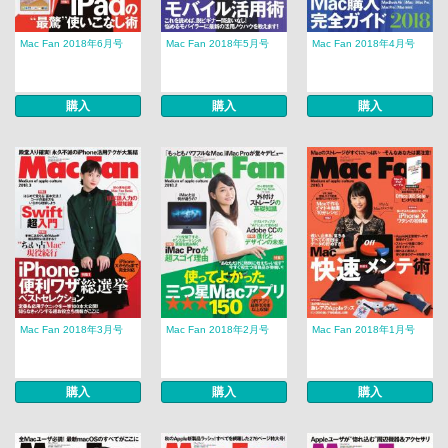
Mac Fan 2018年6月号
Mac Fan 2018年5月号
Mac Fan 2018年4月号
購入
購入
購入
Mac Fan 2018年3月号
Mac Fan 2018年2月号
Mac Fan 2018年1月号
購入
購入
購入