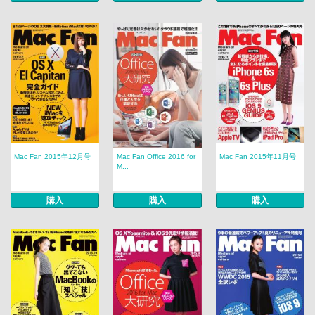
Mac Fan 2015年12月号
Mac Fan Office 2016 for
Mac Fan 2015年11月号
M...
購入
購入
購入