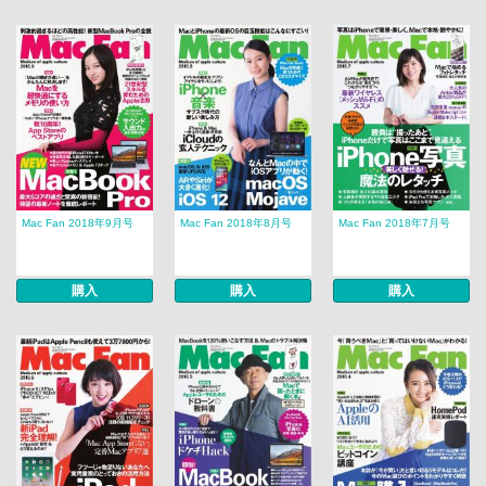
Mac Fan 2018年9月号
Mac Fan 2018年8月号
Mac Fan 2018年7月号
購入
購入
購入