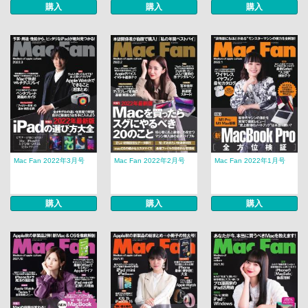
購入
購入
購入
Mac Fan 2022年3月号
Mac Fan 2022年2月号
Mac Fan 2022年1月号
購入
購入
購入