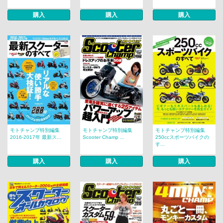
購入
購入
購入
モトチャンプ特別編集
モトチャンプ特別編集
モトチャンプ特別編集
2016-2017年 最新ス...
Scooter Champ ...
250ccスポーツバイクの
す...
購入
購入
購入