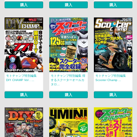
購入
購入
購入
モトチャンプ特別編集
モトチャンプ特別編集 得
モトチャンプ特別編集
DIY CHAMP Vol．...
するスクーターオールカ
Scooter Champ ...
タロ...
購入
購入
購入