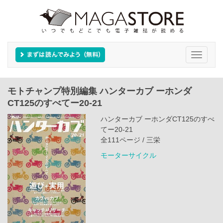
Toggle
navigati
モトチャンプ特別編集 ハンターカブ ーホンダ
CT125のすべてー20‐21
ハンターカブ ーホンダCT125のすべ
てー20‐21
全111ページ / 三栄
モーターサイクル