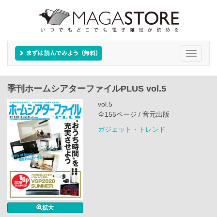
Toggle
navigati
季刊ホームシアターファイルPLUS vol.5
vol.5
全155ページ / 音元出版
ガジェット・トレンド
拡大