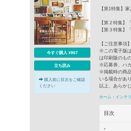
【第1特集】
【第２特集】
【第３特集】
【ご注意事項
※この電子版
今すぐ購入 ¥867
は印刷版のも
※応募券、ハ
立ち読み
※掲載時の商
いる場合があ
購入前に目次をご確認
以上、あらか
ください
ホーム・インテ
目次
*