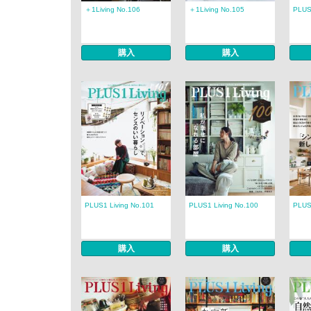
＋1Living No.106
＋1Living No.105
PLUS
購入
購入
PLUS1 Living No.101
PLUS1 Living No.100
PLUS
購入
購入