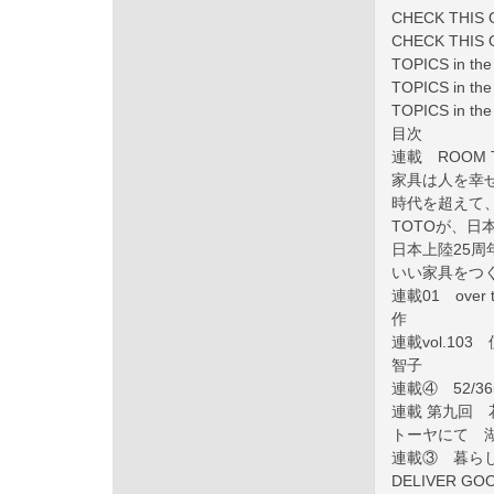
CHECK THI
CHECK THI
TOPICS in t
TOPICS in th
TOPICS in t
目次
連載 ROOM TR
家具は人を幸
時代を超えて
TOTOが、
日本上陸25周
いい家具をつ
連載01 over
作
連載vol.1
智子
連載④ 52/365
連載 第九回 
トーヤにて 
連載③ 暮ら
DELIVER GO