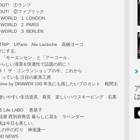
S OUT! ①ランプ
S OUT! ②ファブリック
he WORLD 1. LONDON
e WORLD 2. PARIS
he WORLD 3. BERLEN
IP 1/Paris Alix Lacloche 高橋ヨーコ
せにする。
、「モーエンセン」と「アーコール」
日本らしい清潔＆快適性で話題の的に！
年！ ザ・コンランショップの今、これから
くっている 注目の家具工房
 time by DRAWER 100 年先にも残したいブロカント 根間太
03 使いやすい生活道具、発見 楽しいハウスキーピング 石黒
 Life LABO. 香菜子
花屋 西別府商店 暮らしに花を ラベンダー
湖は今日も美しい。
しの中の灯り 神達謙一
OD NEWS