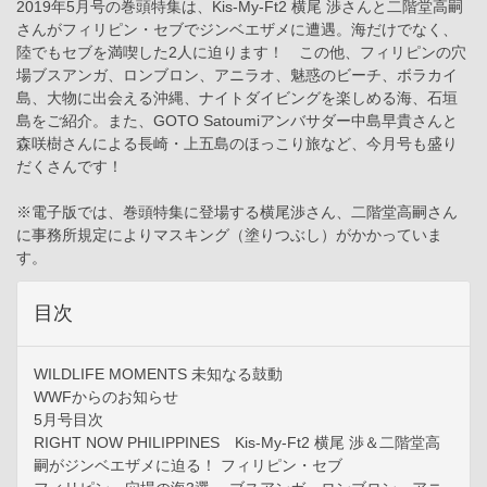
2019年5月号の巻頭特集は、Kis-My-Ft2 横尾 渉さんと二階堂高嗣
さんがフィリピン・セブでジンベエザメに遭遇。海だけでなく、
陸でもセブを満喫した2人に迫ります！ この他、フィリピンの穴
場ブスアンガ、ロンブロン、アニラオ、魅惑のビーチ、ボラカイ
島、大物に出会える沖縄、ナイトダイビングを楽しめる海、石垣
島をご紹介。また、GOTO Satoumiアンバサダー中島早貴さんと
森咲樹さんによる長崎・上五島のほっこり旅など、今月号も盛り
だくさんです！
※電子版では、巻頭特集に登場する横尾渉さん、二階堂高嗣さん
に事務所規定によりマスキング（塗りつぶし）がかかっていま
す。
目次
WILDLIFE MOMENTS 未知なる鼓動
WWFからのお知らせ
5月号目次
RIGHT NOW PHILIPPINES Kis-My-Ft2 横尾 渉＆二階堂高
嗣がジンベエザメに迫る！ フィリピン・セブ