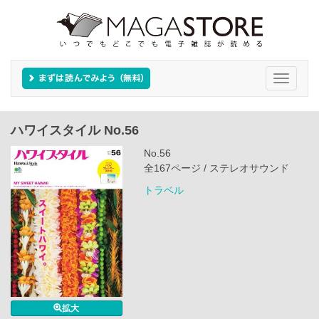
Toggle
navigati
ハワイスタイル No.56
No.56
全167ページ / ステレオサウンド
トラベル
拡大