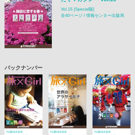
Vol.15 [Special版]
全40ページ / 情報センター出版局
バックナンバー
YUBISASHI
YUBISASHI
YUBISASHI