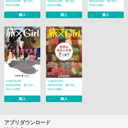
MAGAZINE 旅×Girl...
MAGAZINE 旅×Girl...
MAGAZINE 旅×Girl...
[Special版]
[Special版]
[Special版]
購入
購入
購入
YUBISASHI
YUBISASHI
MAGAZINE 旅×Girl...
MAGAZINE 旅×Girl...
[Special版]
[Special版]
購入
購入
アプリダウンロード