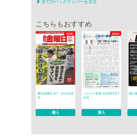
全てのバックナンバーを見る
こちらもおすすめ
NEW!
NEW!
週刊金曜日 8/7・8/14合併
シルバー新報 2026年8月7
紙の爆
号
日号
購入
購入