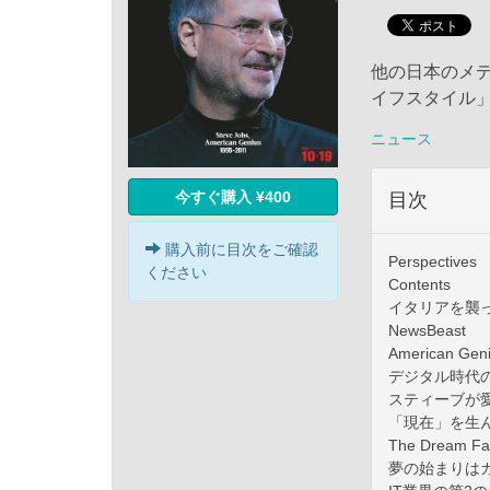
他の日本のメ
イフスタイル
ニュース
今すぐ購入 ¥400
目次
購入前に目次をご確認
Perspectives
ください
Contents
イタリアを襲
NewsBeast
American
デジタル時代
スティーブが
「現在」を生
The Drea
夢の始まりは