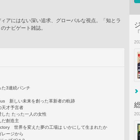
ディアにはない深い追求、グローバルな視点。「知とラ
」のナビゲート雑誌。
2
った3連続パンチ
 Genius 新しい未来を創った革新者の軌跡
の天才予言者
2
愛した たった一人の女性
んだ創造主
m Factory 世界を変えた夢の工場は いかにして生まれたか
ガレージから