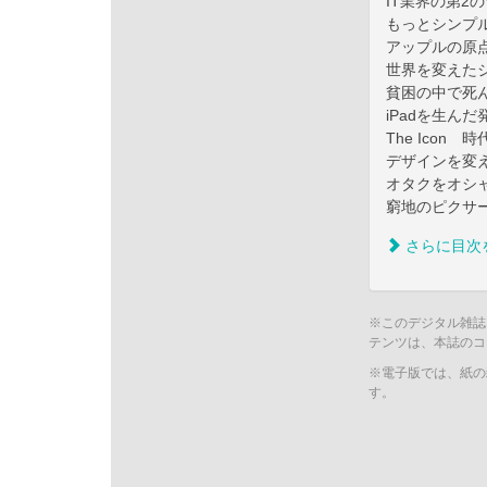
IT業界の第2
もっとシンプ
アップルの原
世界を変えた
貧困の中で死
iPadを生ん
The Ico
デザインを変
オタクをオシ
窮地のピクサ
さらに目次
※このデジタル雑誌
テンツは、本誌のコ
※電子版では、紙の
す。