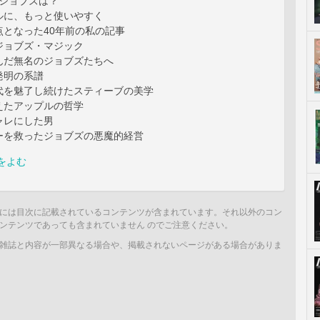
のジョブズは？
ルに、もっと使いやすく
点となった40年前の私の記事
ジョブズ・マジック
んだ無名のジョブズたちへ
だ発明の系譜
n 時代を魅了し続けたスティーブの美学
えたアップルの哲学
ャレにした男
ーを救ったジョブズの悪魔的経営
をよむ
には目次に記載されているコンテンツが含まれています。それ以外のコン
ンテンツであっても含まれていません のでご注意ください。
雑誌と内容が一部異なる場合や、掲載されないページがある場合がありま