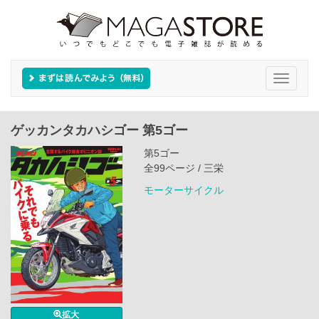
Toggle
navigati
ゲッカンタカハシゴー 第5ゴー
第5ゴー
全99ページ / 三栄
モーターサイクル
拡大