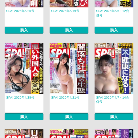
SPA! 2026年5/26号
SPA! 2026年5/19号
SPA! 2026年5/5・12合
併号
購入
購入
購入
SPA! 2026年4/28号
SPA! 2026年4/21号
SPA! 2026年4/7・14合
併号
購入
購入
購入