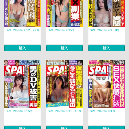
SPA! 2025年 4/22・29号
SPA! 2025年 4/15号
SPA! 2025年 4/1・8号
購入
購入
購入
SPA! 2025年 3/25号
SPA! 2025年 3/11・18号
SPA! 2025年 3/4号
購入
購入
購入