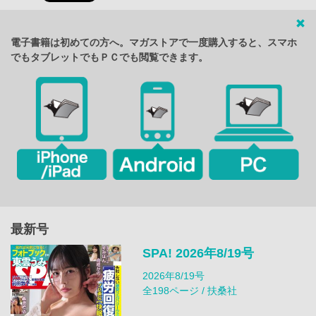
電子書籍は初めての方へ。マガストアで一度購入すると、スマホ
でもタブレットでもＰＣでも閲覧できます。
最新号
SPA! 2026年8/19号
2026年8/19号
全198ページ / 扶桑社