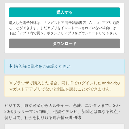
購入する
購入した電子雑誌は、「マガストア 電子雑誌書店」Androidアプリで読
むことができます。まだアプリをインストールされていない場合には、
下記「アプリ内で買う」ボタンよりアプリをダウンロードして下さい。
ダウンロード
購入前に目次をご確認ください
※ブラウザで購入した場合、同じIDでログインしたAndroidの
マガストアアプリでないと雑誌を読むことができません。
ビジネス、政治経済からカルチャー、恋愛、エンタメまで。20～
30代サラリーマンに向け、他誌やテレビ、新聞とは異なる視点・
切り口で、社会を切り取る総合情報週刊誌