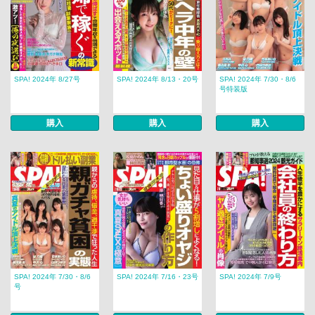
SPA! 2024年 8/27号
SPA! 2024年 8/13・20号
SPA! 2024年 7/30・8/6
号特装版
購入
購入
購入
SPA! 2024年 7/30・8/6
SPA! 2024年 7/16・23号
SPA! 2024年 7/9号
号