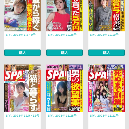
SPA! 2024年 1/2・9号
SPA! 2023年 12/26号
SPA! 2023年 12/19号
購入
購入
購入
SPA! 2023年 12/5・12号
SPA! 2023年 11/28号
SPA! 2023年 11/21号