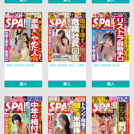
SPA! 2025年 2/25号
SPA! 2025年 2/11・18号
SPA! 2025年 2/4号
購入
購入
購入