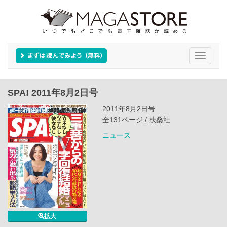
Toggle
navigati
SPA! 2011年8月2日号
2011年8月2日号
全131ページ / 扶桑社
ニュース
拡大