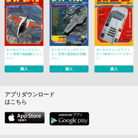
モーターファングラフィ
モーターファングラフィ
モーターファングラフィ
ティ 世界の戦闘機スーパ
ティ 世界の最新航空母艦
ティ NEWスーパースポー
ーフ...
スー...
ツ...
購入
購入
購入
アプリダウンロード
はこちら