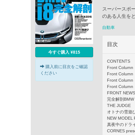
スーパースポ
のある人生を
自動車
目次
今すぐ購入 ¥815
CONTENTS
購入前に目次をご確認
Front Col
ください
Front Co
Front Co
Front Co
FRONT NEWS
完全解剖BMW 
THE JUDGE
オトナの雪遊
NEW MODEL 
真夜中のドライブ
CORNES pr