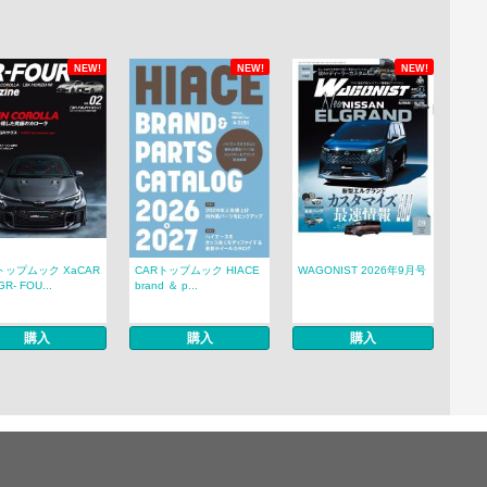
NEW!
NEW!
NEW!
トップムック XaCAR
CARトップムック HIACE
WAGONIST 2026年9月号
R- FOU...
brand ＆ p...
購入
購入
購入