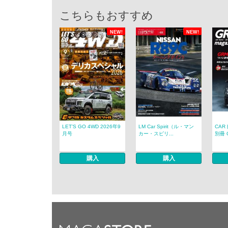
こちらもおすすめ
NEW!
NEW!
LET’S GO 4WD 2026年9
LM Car Spirit（ル・マン
CAR
月号
カー・スピリ...
別冊 G
購入
購入