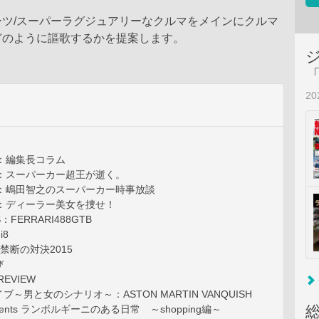
ーツ/スーパーラグジュアリーなクルマをメインにクルマ
どのように謳歌するかを提案します。
2
umn：編集長コラム
lumn：スーパーカー超王が逝く。
lumn：嶋田智之のスーパーカー時事放談
lumn：ディーラー美女を捜せ！
：FERRARI488GTB
i8
 禁断の対決2015
び
REVIEW
～男と女のシナリオ～：ASTON MARTIN VANQUISH
esents ランボルギーニのある日常 ～shopping編～