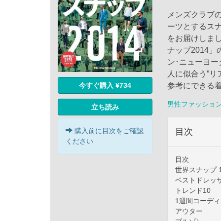
メンズクラブ
ーツとするスナ
をお届けしま
ナップ2014
ン･ニューヨー
人に似合う”
今すぐ購入 ¥734
参考にできる
男性ファッショ
立ち読み
購入前に目次をご確認
目次
ください
目次
世界スナップ 1
ベストドレッ
トレンド10
1週間コーデ
アウター