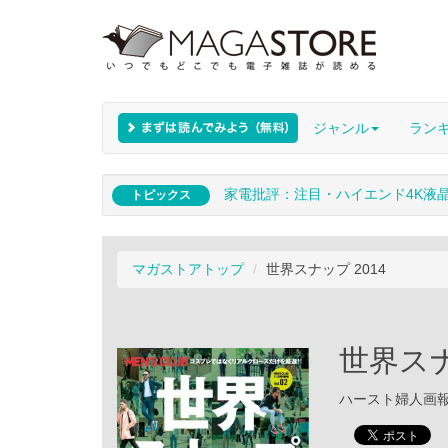
ジャンル
ラン
家電批評：注目・ハイエンド4K液
トピックス
マガストアトップ
世界スナップ 2014
世界スナ
ハースト婦人画報社 