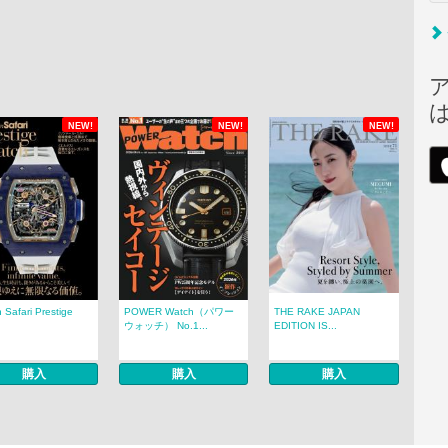
NEW!
NEW!
NEW!
 Safari Prestige
POWER Watch（パワー
THE RAKE JAPAN
.
ウォッチ） No.1...
EDITION IS...
購入
購入
購入