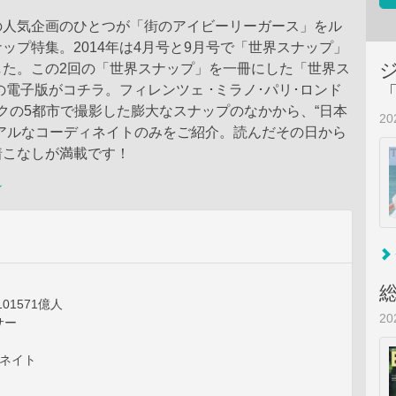
の人気企画のひとつが「街のアイビーリーガース」をル
ップ特集。2014年は4月号と9月号で「世界スナップ」
した。この2回の「世界スナップ」を一冊にした「世界ス
」の電子版がコチラ。フィレンツェ ･ミラノ･パリ･ロンド
クの5都市で撮影した膨大なスナップのなかから、“日本
2
リアルなコーディネイトのみをご紹介。読んだその日から
着こなしが満載です！
ン
01571億人
2
サー
ィネイト