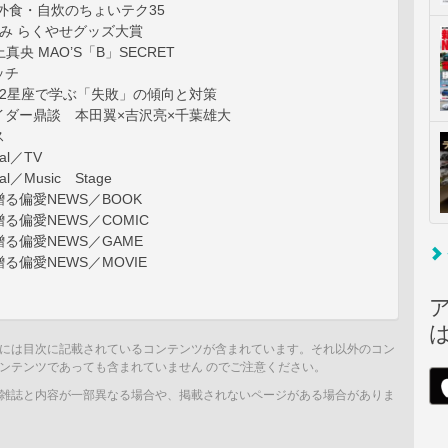
外食・自炊のちょいテク35
み らくやせグッズ大賞
 井上真央 MAO’S「B」SECRET
ッチ
12星座で学ぶ「失敗」の傾向と対策
イダー鼎談 本田翼×吉沢亮×千葉雄大
ス
al／TV
l／Music Stage
る偏愛NEWS／BOOK
る偏愛NEWS／COMIC
る偏愛NEWS／GAME
る偏愛NEWS／MOVIE
には目次に記載されているコンテンツが含まれています。それ以外のコン
ンテンツであっても含まれていません のでご注意ください。
雑誌と内容が一部異なる場合や、掲載されないページがある場合がありま