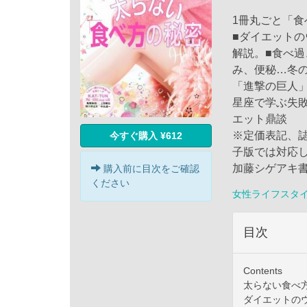
1冊丸ごと「
■ダイエット
解説。■食べ過
み、便秘…冬
「進撃の巨人」
星座で学ぶ失敗
エット鼎談
※定価表記、
今すぐ購入 ¥612
子版では対応し
加藤シゲアキ
購入前に目次をご確認
ください
女性ライフスタ
目次
Contents
太らない食べ
ダイエットの