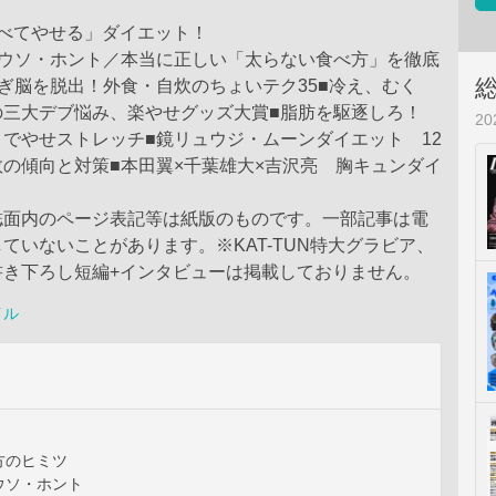
食べてやせる」ダイエット！
のウソ・ホント／本当に正しい「太らない食べ方」を徹底
ぎ脳を脱出！外食・自炊のちょいテク35■冷え、むく
の三大デブ悩み、楽やせグッズ大賞■脂肪を駆逐しろ！
2
でやせストレッチ■鏡リュウジ・ムーンダイエット 12
の傾向と対策■本田翼×千葉雄大×吉沢亮 胸キュンダイ
誌面内のページ表記等は紙版のものです。一部記事は電
ていないことがあります。※KAT-TUN特大グラビア、
書き下ろし短編+インタビューは掲載しておりません。
イル
方のヒミツ
ウソ・ホント