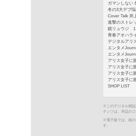
ガマンしない 
冬の3大デブ悩
Cover Talk
進撃のストレ
鏡リュウジ 
青春アオハラ
デジタルアリ
エンタメJourn
エンタメJourna
アリス女子に贈
アリス女子に贈
アリス女子に贈
アリス女子に贈
SHOP LIST
※このデジタル雑誌
テンツは、本誌のコ
※電子版では、紙の
す。