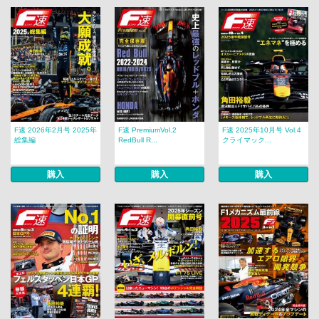
F速 2026年2月号 2025年
F速 PremiumVol.2
F速 2025年10月号 Vol.4
総集編
RedBull R...
クライマック...
購入
購入
購入