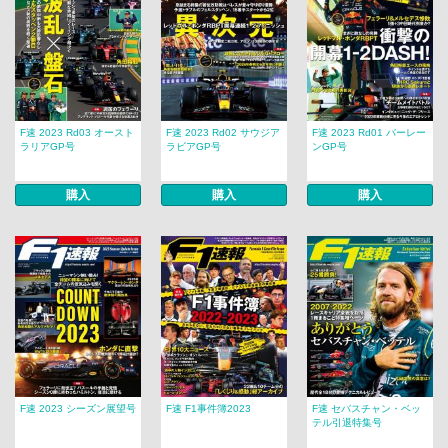
F速 2023 Rd03 オースト
F速 2023 Rd02 サウジア
F速 2023 Rd01 バーレー
ラリアGP号
ラビアGP号
ンGP号
購入
購入
購入
F速 2023 シーズン展望号
F速 F1事件簿2023
F速 セバスチャン・ベッ
テル引退特集号