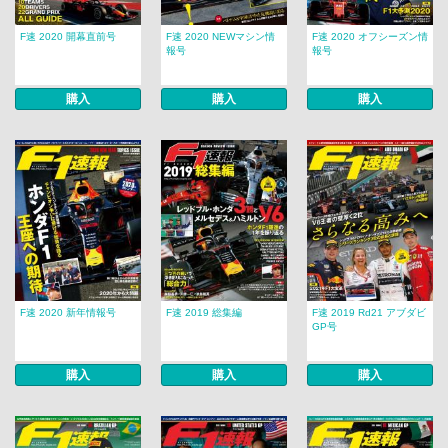
F速 2020 開幕直前号
F速 2020 NEWマシン情
F速 2020 オフシーズン情
報号
報号
購入
購入
購入
F速 2020 新年情報号
F速 2019 総集編
F速 2019 Rd21 アブダビ
GP号
購入
購入
購入