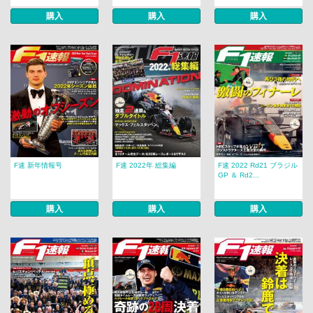
購入
購入
購入
F速 新年情報号
F速 2022年 総集編
F速 2022 Rd21 ブラジル
GP ＆ Rd2...
購入
購入
購入