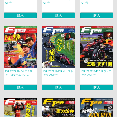
GP号
GP号
GP号
購入
購入
購入
F速 2022 Rd04 エミリ
F速 2022 Rd03 オースト
F速 2022 Rd02 サウジア
ア・ロマーニャGP...
ラリアGP号
ラビアGP号
購入
購入
購入