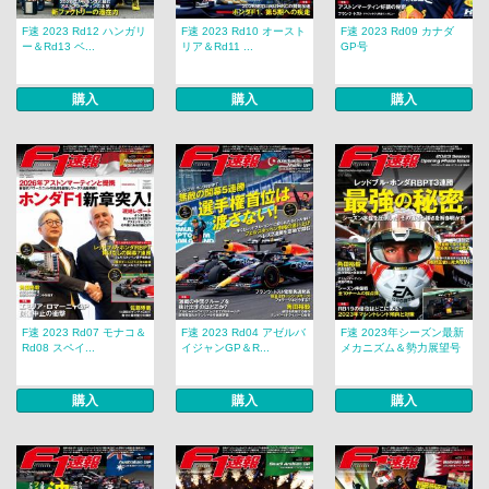
F速 2023 Rd12 ハンガリ
F速 2023 Rd10 オースト
F速 2023 Rd09 カナダ
ー＆Rd13 ベ...
リア＆Rd11 ...
GP号
購入
購入
購入
F速 2023 Rd07 モナコ＆
F速 2023 Rd04 アゼルバ
F速 2023年シーズン最新
Rd08 スペイ...
イジャンGP＆R...
メカニズム＆勢力展望号
購入
購入
購入