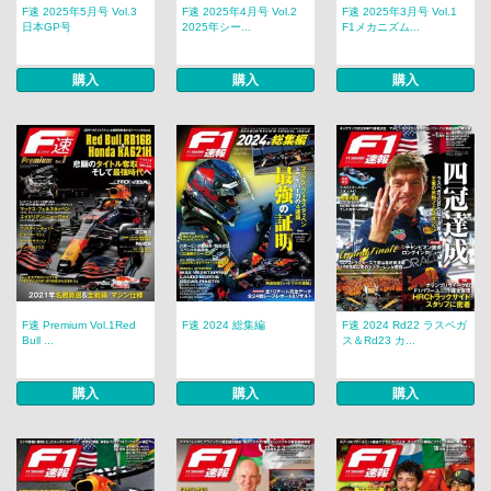
F速 2025年5月号 Vol.3
F速 2025年4月号 Vol.2
F速 2025年3月号 Vol.1
日本GP号
2025年シー...
F1メカニズム...
購入
購入
購入
F速 Premium Vol.1Red
F速 2024 総集編
F速 2024 Rd22 ラスベガ
Bull ...
ス＆Rd23 カ...
購入
購入
購入