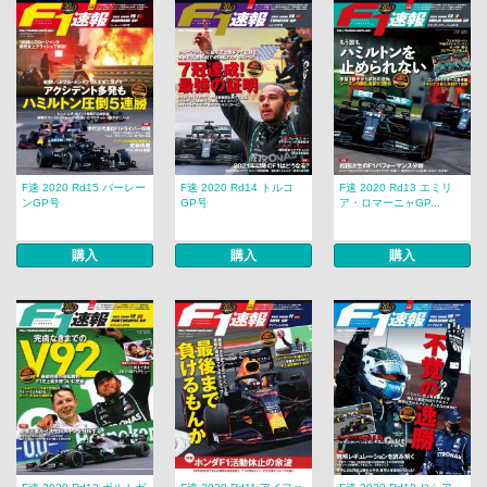
F速 2020 Rd15 バーレー
F速 2020 Rd14 トルコ
F速 2020 Rd13 エミリ
ンGP号
GP号
ア・ロマーニャGP...
購入
購入
購入