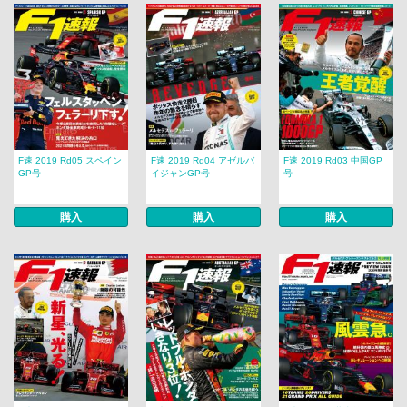
F速 2019 Rd05 スペイン
F速 2019 Rd04 アゼルバ
F速 2019 Rd03 中国GP
GP号
イジャンGP号
号
購入
購入
購入