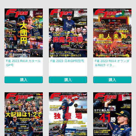
F速 2023 Rd18 カタール
F速 2023 日本GP特別号
F速 2023 Rd14 オランダ
GP号
＆Rd15 イタ...
購入
購入
購入