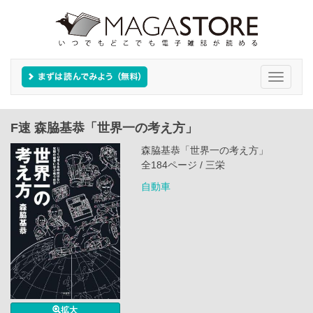
Toggle
navigati
F速 森脇基恭「世界一の考え方」
森脇基恭「世界一の考え方」
全184ページ / 三栄
自動車
拡大