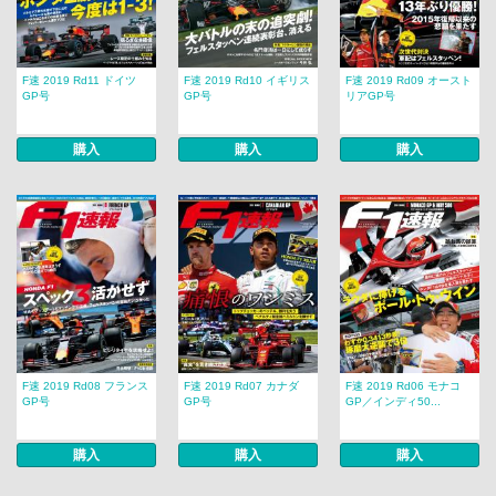
F速 2019 Rd11 ドイツ
F速 2019 Rd10 イギリス
F速 2019 Rd09 オースト
GP号
GP号
リアGP号
購入
購入
購入
F速 2019 Rd08 フランス
F速 2019 Rd07 カナダ
F速 2019 Rd06 モナコ
GP号
GP号
GP／インディ50...
購入
購入
購入