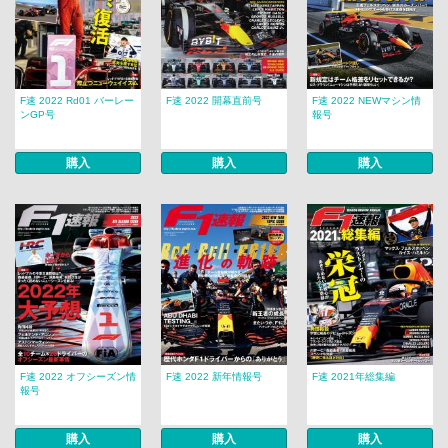
F速 2022 Rd01 バーレー
F速 2022 開幕直前号
F速 2022 NEWマシン情
ンGP号
報号
購入
購入
購入
F速 2022 オフシーズン情
F速 2022 新年情報号
F速 2021年総集編
報号
購入
購入
購入