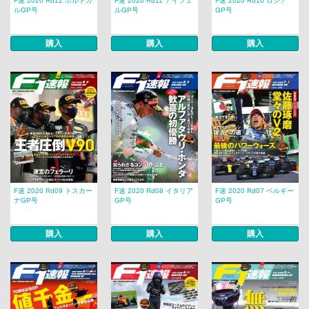
F速 2020 Rd12 ポルトガ
F速 2020 Rd11 アイフェ
F速 2020 Rd10 ロシア
ルGP号
ルGP号
GP号
購入
購入
購入
F速 2020 Rd09 トスカー
F速 2020 Rd08 イタリア
F速 2020 Rd07 ベルギー
ナGP号
GP号
GP号
購入
購入
購入