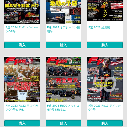
F速 2024 Rd01 バーレー
F速 2024 オフシーズン情
F速 2023 総集編
ンGP号
報号
購入
購入
購入
F速 2023 Rd22 ラスベガ
F速 2023 Rd20 メキシコ
F速 2023 Rd19 アメリカ
スGP号＆ Rd...
GP号＆Rd21...
GP号
購入
購入
購入