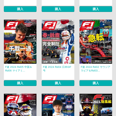
購入
購入
購入
F速 2024 Rd05 中国＆
F速 2024 Rd04 日本GP
F速 2024 Rd02 サウジア
Rd06 マイアミ...
号
ラビア＆Rd03...
購入
購入
購入