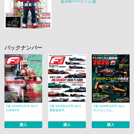
全106ページ / 三栄
バックナンバー
F速 2026年5月号 Vol.3
F速 2026年4月号 Vol.2
F速 2026年3月号 Vol.1
日本GP号
開幕直前号
F1メカニズム...
購入
購入
購入