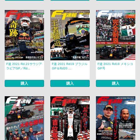
F速 2021 Rd.21サウジア
F速 2021 Rd19 ブラジル
F速 2021 Rd18 メキシコ
ラビアGP／Rd...
GP＆Rd20 ...
GP号
購入
購入
購入