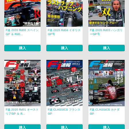
F速 2020 Rd06 スペイン
F速 2020 Rd04 イギリス
F速 2020 Rd03 ハンガリ
GP ＆ Rd0...
GP号
ーGP号
購入
購入
購入
F速 2020 Rd01 オースト
F速 CLASSICS フランス
F速 CLASSICS カナダ
リアGP ＆ R...
GP
GP
購入
購入
購入