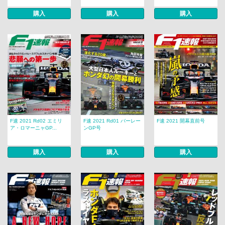
購入
購入
購入
F速 2021 Rd02 エミリ
F速 2021 Rd01 バーレー
F速 2021 開幕直前号
ア・ロマーニャGP...
ンGP号
購入
購入
購入