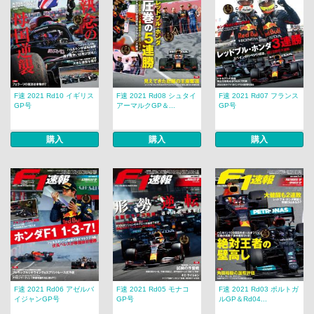
F速 2021 Rd10 イギリス
F速 2021 Rd08 シュタイ
F速 2021 Rd07 フランス
GP号
アーマルクGP＆...
GP号
購入
購入
購入
F速 2021 Rd06 アゼルバ
F速 2021 Rd05 モナコ
F速 2021 Rd03 ポルトガ
イジャンGP号
GP号
ルGP＆Rd04...