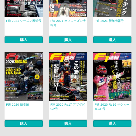
F速 2021 シーズン展望号
F速 2021 オフシーズン情
F速 2021 新年情報号
報号
購入
購入
購入
F速 2020 総集編
F速 2020 Rd17 アブダビ
F速 2020 Rd16 サクヒー
GP号
ルGP号
購入
購入
購入