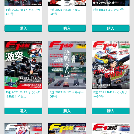
F速 2021 Rd17 アメリカ
F速 2021 Rd16 トルコ
F速 Rd.15ロシアGP号
GP号
GP号
購入
購入
購入
F速 2021 Rd13 オランダ
F速 2021 Rd12 ベルギー
F速 2021 Rd11 ハンガリ
＆Rd14 イタ...
GP号
ーGP号
購入
購入
購入