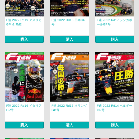
F速 2022 Rd19 アメリカ
F速 2022 Rd18 日本GP
F速 2022 Rd17 シンガポ
GP ＆ Rd2...
号
ールGP号
購入
購入
購入
F速 2022 Rd16 イタリア
F速 2022 Rd15 オランダ
F速 2022 Rd14 ベルギー
GP号
GP号
GP号
購入
購入
購入