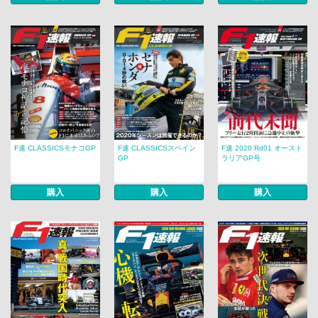
F速 CLASSICSモナコGP
F速 CLASSICSスペイン
F速 2020 Rd01 オースト
GP
ラリアGP号
購入
購入
購入