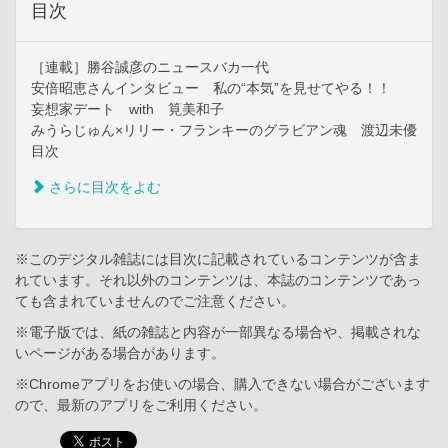
目次
［連載］勝谷誠彦のニュースバカ一代
安倍昭恵さんインタビュー 私の“本気”を見せてやる！！
妄想家デート with 筧美和子
みうらじゅん×リリー・フランキーのグラビアン魂 渡辺未優
目次
さらに目次をよむ
※このデジタル雑誌には目次に記載されているコンテンツが含ま
れています。それ以外のコンテンツは、本誌のコンテンツであっ
ても含まれていませんのでご注意ください。
※電子版では、紙の雑誌と内容が一部異なる場合や、掲載されな
いページがある場合があります。
※Chromeアプリをお使いの場合、購入できない場合がございます
ので、最新のアプリをご利用ください。