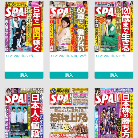
SPA! 2023年 8/1号
SPA! 2023年 7/18・25号
SPA! 2023年 7/11号
購入
購入
購入