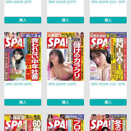
SPA! 2024年 3/5号
SPA! 2024年 2/27号
SPA! 2024年 2/13・20号
購入
購入
購入
SPA! 2024年 2/6号
SPA! 2024年 1/30号
SPA! 2024年 1/16・23号
購入
購入
購入