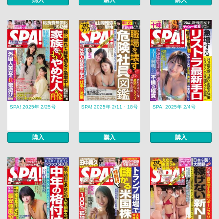
購入
購入
購入
SPA! 2025年 2/25号
SPA! 2025年 2/11・18号
SPA! 2025年 2/4号
購入
購入
購入