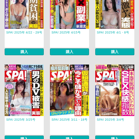
SPA! 2025年 4/22・29号
SPA! 2025年 4/15号
SPA! 2025年 4/1・8号
購入
購入
購入
SPA! 2025年 3/25号
SPA! 2025年 3/11・18号
SPA! 2025年 3/4号