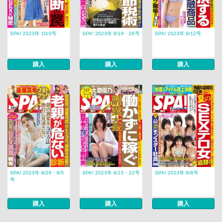
SPA! 2023年 10/3号
SPA! 2023年 9/19・26号
SPA! 2023年 9/12号
購入
購入
購入
SPA! 2023年 8/29・9/5
SPA! 2023年 8/15・22号
SPA! 2023年 8/8号
号
購入
購入
購入