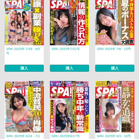
SPA! 2025年 7/29・8/5
SPA! 2025年7/22号
SPA! 2025年 7/8・15号
号
購入
購入
購入
SPA! 2025年 6/24・7/1
SPA! 2025年6/17号
SPA! 2025年 6/3・10号