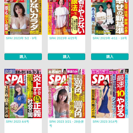
SPA! 2023年 5/2・9号
SPA! 2023年 4/25号
SPA! 2023年 4/11・18号
購入
購入
購入
SPA! 2023 4/4号
SPA! 2023 3/21・28合併
SPA! 2023 3/14号
号