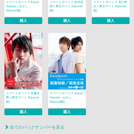
スマートボーイズ Equal
スマートボーイズ 鈴木拡
スマートボーイズ 滝口幸
Sweets～おかし...
樹☆東京デート [Special
広☆東京デート [Special
[Special版]
版]
版]
購入
購入
購入
スマートボーイズ 佐藤永
スマートボーイズ Equal
典☆東京デート [Special
Sweets～おかし...
版]
[Special版]
購入
購入
全てのバックナンバーを見る