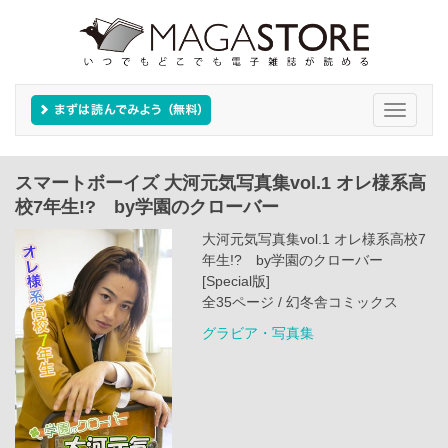
Toggle
navigati
スマートボーイズ 大河元気写真集vol.1 オレ様系高
校7年生!? by学園のクローバー
大河元気写真集vol.1 オレ様系高校7
年生!? by学園のクローバー
[Special版]
全35ページ / 幻冬舎コミックス
グラビア・写真集