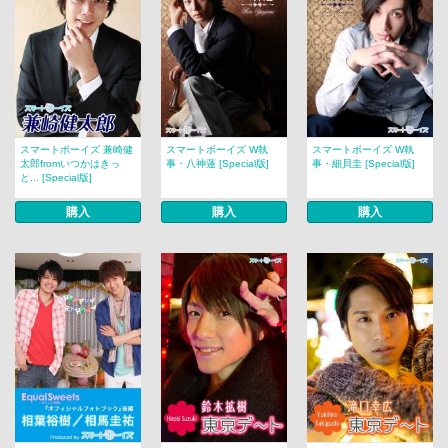
スマートボーイズ 兼崎健
スマートボーイズ W執
スマートボーイズ W執
太郎fromいつかはきっ
事・八神蓮 [Special版]
事・細貝圭 [Special版]
と... [Special版]
購入
購入
購入