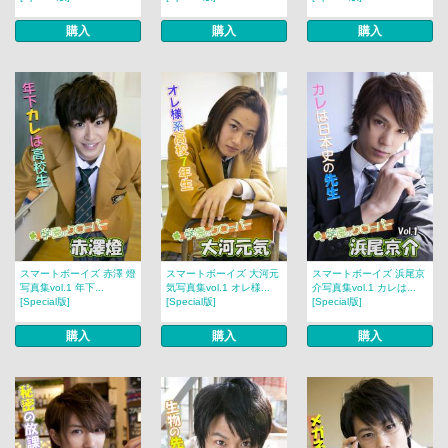
購入
購入
購入
スマートボーイズ 赤澤 燈
スマートボーイズ 大河元
スマートボーイズ 浜尾京
写真集vol.1 年下...
気写真集vol.1 オレ様...
介写真集vol.1 カレは...
[Special版]
[Special版]
[Special版]
購入
購入
購入