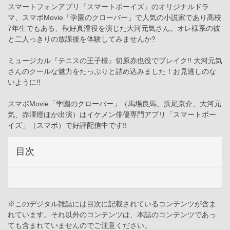
スマートフォンアプリ『スマートボーイズ』のオリジナルドラ
マ、スマボMovie「学園のクローバー」で人気の小説家であり高校
7年生でもある、秋好真澄役を演じた大河元気さん。オレ様系の彼
と二人っきりの放課後を体験してみませんか?
ミュージカル『テニスの王子様』切原赤也役でブレイク!! 大河元気
さんのクールな魅力をたっぷりと詰め込みました！お見逃しのな
いように!!
スマボMovie「学園のクローバー」（馬場良馬、浜尾京介、大河元
気、赤澤燈ほか出演）はイケメン俳優専門アプリ「スマートボー
イズ」（スマボ）で好評配信中です!!
目次
※このデジタル雑誌には目次に記載されているコンテンツが含ま
れています。それ以外のコンテンツは、本誌のコンテンツであっ
ても含まれていませんのでご注意ください。