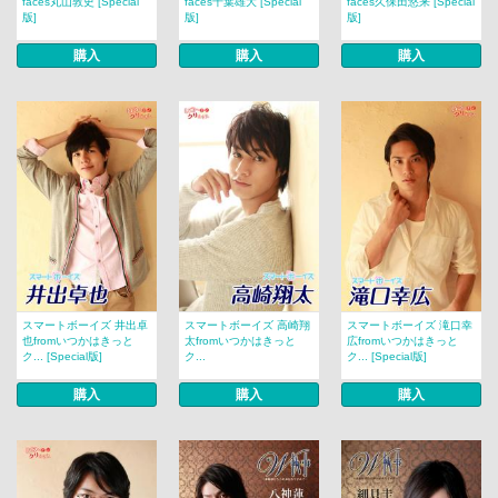
faces丸山敦史 [Special
faces千葉雄大 [Special
faces久保田悠来 [Special
版]
版]
版]
購入
購入
購入
スマートボーイズ 井出卓
スマートボーイズ 高崎翔
スマートボーイズ 滝口幸
也fromいつかはきっと
太fromいつかはきっと
広fromいつかはきっと
ク... [Special版]
ク...
ク... [Special版]
購入
購入
購入