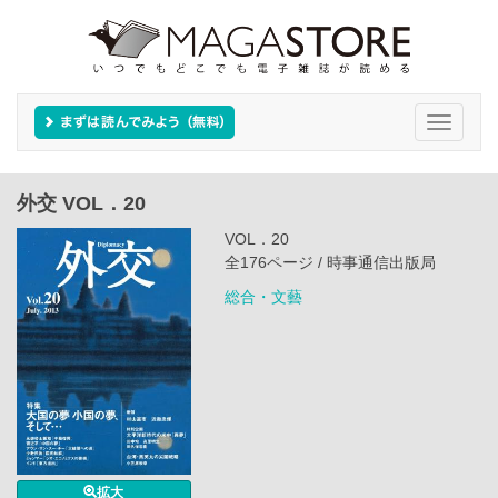
Toggle
navigati
外交 VOL．20
VOL．20
全176ページ / 時事通信出版局
総合・文藝
拡大