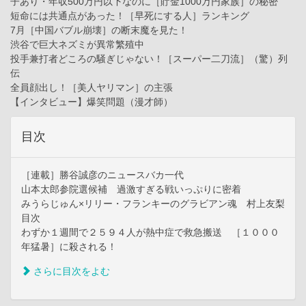
子あり・年収500万円以下なのに［貯金1000万円家族］の秘密
短命には共通点があった！［早死にする人］ランキング
7月［中国バブル崩壊］の断末魔を見た！
渋谷で巨大ネズミが異常繁殖中
投手兼打者どころの騒ぎじゃない！［スーパー二刀流］（驚）列
伝
全員顔出し！［美人ヤリマン］の主張
【インタビュー】爆笑問題（漫才師）
目次
［連載］勝谷誠彦のニュースバカ一代
山本太郎参院選候補 過激すぎる戦いっぷりに密着
みうらじゅん×リリー・フランキーのグラビアン魂 村上友梨
目次
わずか１週間で２５９４人が熱中症で救急搬送 ［１０００
年猛暑］に殺される！
さらに目次をよむ