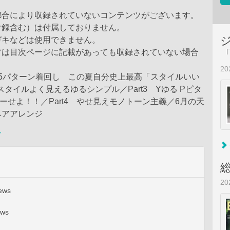
都合により収録されていないコンテンツがございます。
付録含む）は付属しておりません。
ガキなどは使用できません。
ツは目次ページに記載があっても収録されていない場合
。
2
5パターン着回し この夏自分史上最高「スタイルいい
 スタイルよく見えるゆるシンプル／Part3 Yゆる Pピタ
ーせよ！！／Part4 やせ見えモノトーン主義／6月の天
ヘアアレンジ
ン
2
ews
ews