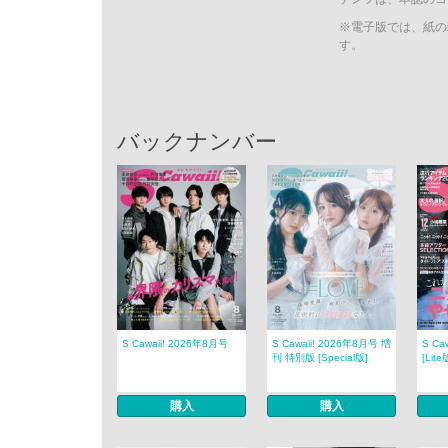
※電子版では、紙の
す。
バックナンバー
S Cawaii! 2026年8月号
S Cawaii! 2026年8月号 増
S Ca
刊 特別版 [Special版]
[Lite
購入
購入