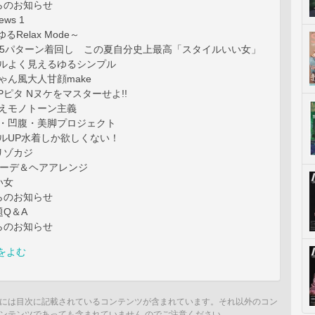
らのお知らせ
ews 1
Relax Mode～
×5パターン着回し この夏自分史上最高「スタイルいい女」
タイルよく見えるゆるシンプル
ちゃん風大人甘顔make
る Pピタ Nヌケをマスターせよ!!
せ見えモノトーン主義
びれ・凹腹・美脚プロジェクト
タイルUP水着しか欲しくない！
リゾカジ
コーデ＆ヘアアレンジ
い女
らのお知らせ
Q＆A
らのお知らせ
をよむ
には目次に記載されているコンテンツが含まれています。それ以外のコン
ンテンツであっても含まれていません のでご注意ください。