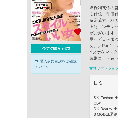
※権利関係の
※付録（別冊
※応募券、ハ
上記コンテン
がございます
夏ヘビロテ服×
女」／Part1
今すぐ購入 ¥472
Nヌケをマスタ
気別コーデ＆
購入前に目次をご確認
ください
女性ファッショ
目次
S的 Fashon N
目次
S的 Beauty N
S MODEL通信