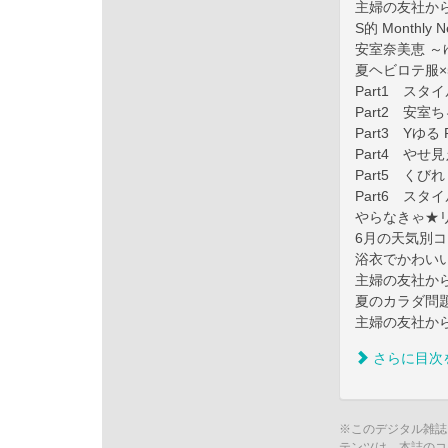
主婦の友社か
S的 Monthly N
安室奈美恵 ～ゆる
夏ヘビロテ服
Part1 ス
Part2 安室
Part3 Yゆ
Part4 や
Part5 く
Part6 ス
やらなきゃ★
6月の天気別
浴衣でかわい
主婦の友社か
夏のカラダ問題
主婦の友社か
さらに目次
※このデジタル雑誌
テンツは、本誌のコ